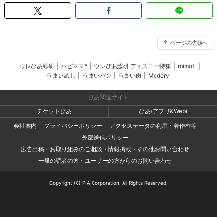
ページの先頭へ
ウレぴあ総研
|
ハピママ*
|
ウレぴあ総研 ディズニー特集
|
mimot.
|
うまいめし
|
うまいパン
|
うまい肉
|
Medery.
ぴあ関連サイト
チケットぴあ
ぴあ(アプリ&Web)
会社案内
プライバシーポリシー
アクセスデータの利用・著作権等
外部送信ポリシー
広告出稿・お取り組みのご相談・情報掲載・その他お問い合わせ
一般の読者の方・ユーザーの方からのお問い合わせ
Copyright (C) PIA Corporation. All Rights Reserved.