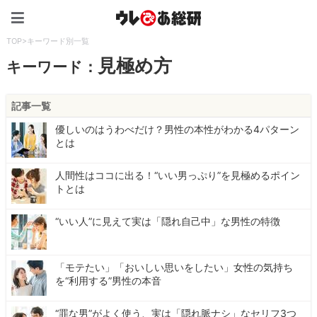
ウレぴあ総研（うれぴあ）
TOP
>
キーワード別一覧
見極め方
キーワード：
記事一覧
優しいのはうわべだけ？男性の本性がわかる4パターン
とは
人間性はココに出る！“いい男っぷり”を見極めるポイン
トとは
“いい人”に見えて実は「隠れ自己中」な男性の特徴
「モテたい」「おいしい思いをしたい」女性の気持ち
を“利用する”男性の本音
“罪な男”がよく使う、実は「隠れ脈ナシ」なセリフ3つ