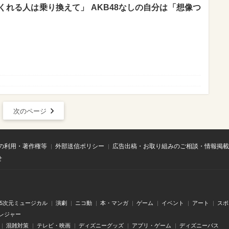
れる人は乗り換えて」 AKB48なしの自分は「想像つ
次のページ
の利用・著作権等
外部送信ポリシー
広告出稿・お取り組みのご相談・情報掲載
せ
.5次元ミュージカル
演劇
ニコ動
本・マンガ
ゲーム
イベント
アート
スポ
レジャー
混雑対策
テレビ・映画
ディズニーグッズ
アプリ・ゲーム
ディズニーパス