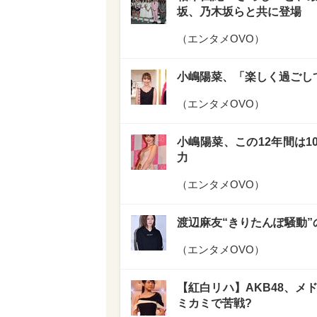
坂、乃木坂らと共に登場
（
エンタメOVO
）
小嶋陽菜、「楽しく過ごして
（
エンタメOVO
）
小嶋陽菜、この12年間は1
力
（
エンタメOVO
）
渡辺麻友“きりたんぽ騒動”
（
エンタメOVO
）
【紅白リハ】AKB48、メ
ミカミで苦戦?