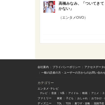
高橋みなみ、「ついてきてく
かない」
（
エンタメOVO
）
会社案内
プライバシーポリシー
アクセスデータ
一般の読者の方・ユーザーの方からのお問い合わ
カテゴリー
エンタメ･テレビ
テレビ
音楽
V系
アイドル
映画
アニメ
2
ファミリー
家庭
子ども
おしゃれ
おでかけ・
ディズニー
TDL
TDS
裏ワザ・攻略
混雑予想