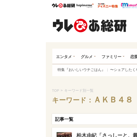
ウレぴあ総研
ハピママ*
ウレぴあ
ウレ
エンタメ
グルメ
ファミリー
恋
特集『おいしいウチごはん』
〜シェアしたく
>
キーワード別一覧
TOP
ＡＫＢ４８
キーワード：
記事一覧
柏木由紀「さっしーと、最