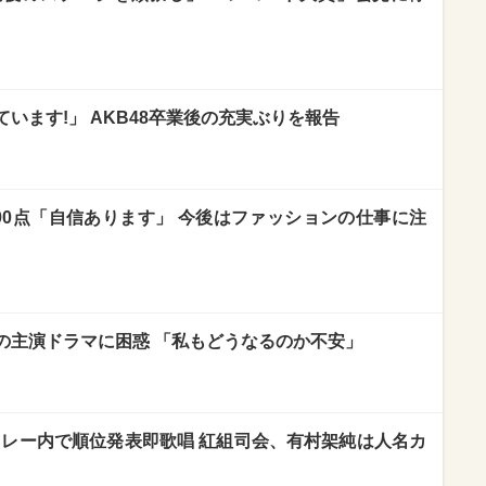
います!」 AKB48卒業後の充実ぶりを報告
00点「自信あります」 今後はファッションの仕事に注
の主演ドラマに困惑 「私もどうなるのか不安」
ドレー内で順位発表即歌唱 紅組司会、有村架純は人名カ