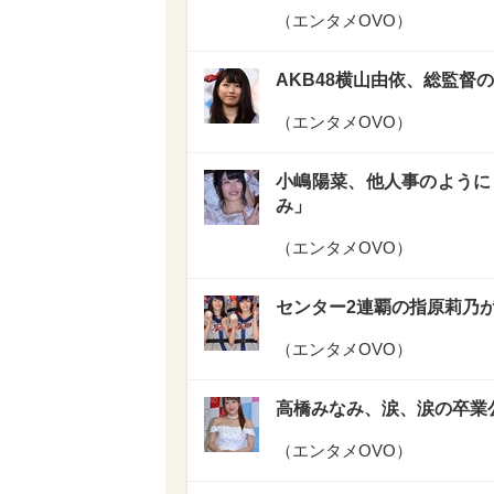
（
エンタメOVO
）
AKB48横山由依、総監督
（
エンタメOVO
）
小嶋陽菜、他人事のように
み」
（
エンタメOVO
）
センター2連覇の指原莉乃
（
エンタメOVO
）
高橋みなみ、涙、涙の卒業公
（
エンタメOVO
）