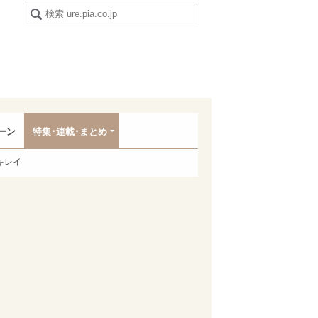
ーン
特集･連載･まとめ
キレイ