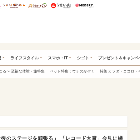
総研 ディズニー特集
mimot.
うまいめし
うまいパン
うまい肉
Medery.
ぴあ総研（うれぴあ）
愛
ライフスタイル
スマホ・IT
シゴト
プレゼント＆キャンペ
なる〜 至福な体験・旅特集
ペット特集：ウチのかぞく
特集 カラダ・ココロ・
後のステージを頑張る」 「レコード大賞」会見に欅