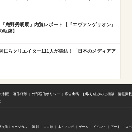
品！「庵野秀明展」内覧レポート【『エヴァンゲリオン』
の軌跡】
桐仁らクリエイター111人が集結！「日本のメディアア
の利用・著作権等
外部送信ポリシー
広告出稿・お取り組みのご相談・情報掲載
せ
.5次元ミュージカル
演劇
ニコ動
本・マンガ
ゲーム
イベント
アート
スポ