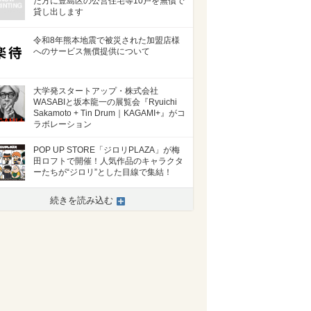
た方に豊島区の公営住宅等10戸を無償で
貸し出します
令和8年熊本地震で被災された加盟店様
へのサービス無償提供について
大学発スタートアップ・株式会社
WASABIと坂本龍一の展覧会『Ryuichi
Sakamoto + Tin Drum｜KAGAMI+』がコ
ラボレーション
POP UP STORE「ジロリPLAZA」が梅
田ロフトで開催！人気作品のキャラクタ
ーたちが“ジロリ”とした目線で集結！
続きを読み込む