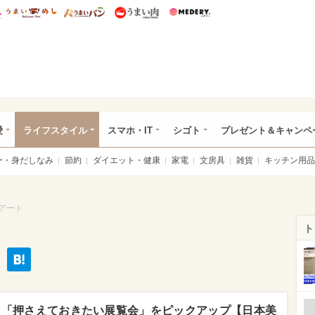
総研 ディズニー特集
mimot.
うまいめし
うまいパン
うまい肉
Medery.
ぴあ総研（うれぴあ）
愛
ライフスタイル
スマホ・IT
シゴト
プレゼント＆キャンペ
ー・身だしなみ
節約
ダイエット・健康
家電
文房具
雑貨
キッチン用品
アート
ト
れ！「押さえておきたい展覧会」をピックアップ【日本美