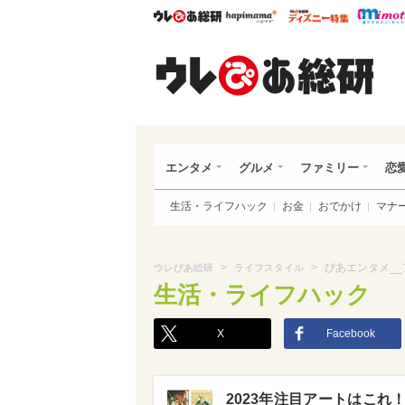
ウレぴあ総研
ハピママ*
ウレぴあ
ウレ
エンタメ
グルメ
ファミリー
恋
生活・ライフハック
お金
おでかけ
マナ
>
>
ぴあエンタメ__
ウレぴあ総研
ライフスタイル
生活・ライフハック
X
Facebook
2023年注目アートはこ