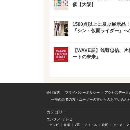
催【大阪】
1500点以上に及ぶ展示
『シン・仮面ライダー』へ
【WAVE展】浅野忠信、片
ートの未来」
会社案内
プライバシーポリシー
アクセスデータ
一般の読者の方・ユーザーの方からのお問い合わ
カテゴリー
エンタメ･テレビ
テレビ
音楽
V系
アイドル
映画
アニメ
2