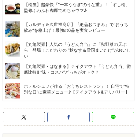
【松屋】超豪快『“一本うなぎ”のうな重』！「すし松」
監修ふわふわ肉厚でめちゃウマ♪
【カルディ＆久世福商店】『絶品おつまみ』で“おうち
飲み”を格上げ！最強の6品を実食レビュー
【丸亀製麺】人気の『うどん弁当』に「秋野菜の天ぷ
ら」登場！こだわりの “秋なす＆雪国まいたけ”がおいし
い
【丸亀製麺・はなまる】テイクアウト「うどん弁当」徹
底比較!! “味・コスパ”どっちがオトク？
ホテルシェフが作る「おうちレストラン」！ 自宅で“特
別な日”に豪華メニュー♪【テイクアウト&デリバリー】