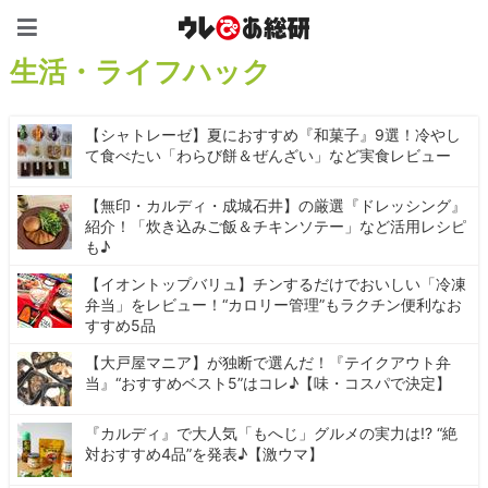
ウレぴあ総研（うれぴあ）
生活・ライフハック
【シャトレーゼ】夏におすすめ『和菓子』9選！冷やし
て食べたい「わらび餅＆ぜんざい」など実食レビュー
【無印・カルディ・成城石井】の厳選『ドレッシング』
紹介！「炊き込みご飯＆チキンソテー」など活用レシピ
も♪
【イオントップバリュ】チンするだけでおいしい「冷凍
弁当」をレビュー！“カロリー管理”もラクチン便利なお
すすめ5品
【大戸屋マニア】が独断で選んだ！『テイクアウト弁
当』“おすすめベスト5”はコレ♪【味・コスパで決定】
『カルディ』で大人気「もへじ」グルメの実力は!? “絶
対おすすめ4品”を発表♪【激ウマ】