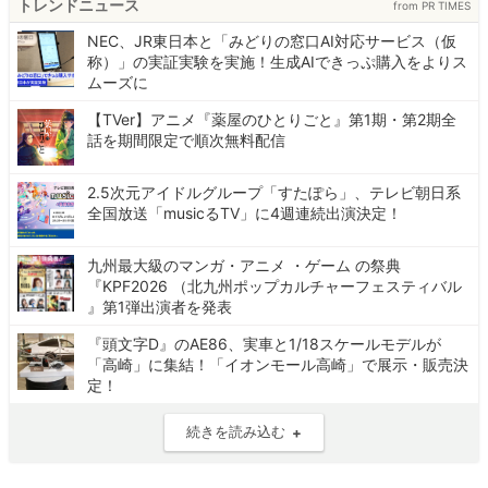
トレンドニュース
from PR TIMES
NEC、JR東日本と「みどりの窓口AI対応サービス（仮
称）」の実証実験を実施！生成AIできっぷ購入をよりス
ムーズに
【TVer】アニメ『薬屋のひとりごと』第1期・第2期全
話を期間限定で順次無料配信
2.5次元アイドルグループ「すたぽら」、テレビ朝日系
全国放送「musicるTV」に4週連続出演決定！
九州最大級のマンガ・アニメ ・ゲーム の祭典
『KPF2026 （北九州ポップカルチャーフェスティバル
』第1弾出演者を発表
『頭文字D』のAE86、実車と1/18スケールモデルが
「高崎」に集結！「イオンモール高崎」で展示・販売決
定！
続きを読み込む