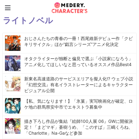
Medery. Character's
ライトノベル
おじさんたちの青春の一冊！西尾維新デビュー作「クビ
キリサイクル」ほか“戯言シリーズ”アニメ化決定
オタクライターが独断と偏見で選ぶ「小説家になろう」
アニメ化してほしいなと思っているオススメ作品Best4
新東名高速道路のサービスエリアを擬人化!? ウェブ小説
『幻想交流』有名イラストレーターによるキャラクター
ビジュアル公開
【私、気になります！】「氷菓」実写映画化が確定、ロ
ケ地の群馬県安中市でエキストラ募集中
描き下ろし作品が集結『絵師100人展 06』GWに開催決
定！「まどマギ」蒼樹うめ、「このすば」三嶋くろね、
「Charlotte」Na-Gaなど参加