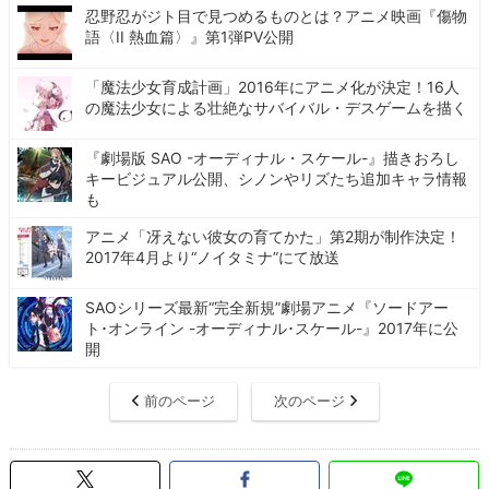
忍野忍がジト目で見つめるものとは？アニメ映画『傷物
語〈II 熱血篇〉』第1弾PV公開
「魔法少女育成計画」2016年にアニメ化が決定！16人
の魔法少女による壮絶なサバイバル・デスゲームを描く
『劇場版 SAO -オーディナル・スケール-』描きおろし
キービジュアル公開、シノンやリズたち追加キャラ情報
も
アニメ「冴えない彼女の育てかた」第2期が制作決定！
2017年4月より“ノイタミナ”にて放送
SAOシリーズ最新“完全新規”劇場アニメ『ソードアー
ト･オンライン -オーディナル･スケール-』2017年に公
開
前のページ
次のページ