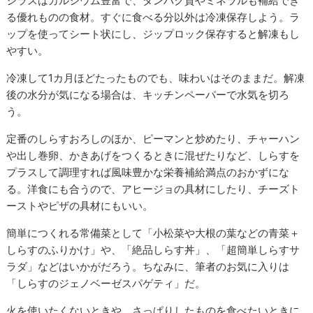
シラスはカルシウム豊富で、タンパク質やミネラルも補給でき
る優れものの食材。すぐに食べる分以外は冷凍保存しよう。ラ
ップを使ってシート状にし、ジップロック保存すると解凍もし
やすい。
冷凍して1カ月ほどたったものでも、味わいはそのままだ。解凍
後の水分が気になる場合は、キッチンペーパーで水気を切ろ
う。
定番のしらすおろしのほか、ピーマンと炒めたり、チャーハン
や出し巻卵、かきあげをつくるときに混ぜたりなど、しらすを
プラスして調理すれば風味豊かな栄養補給満点のおかずにな
る。洋食にも合うので、アヒージョの具材にしたり、チーズト
ーストやピザの具材にもいい。
簡単につくれる常備菜として「小松菜や大根の葉などの青菜＋
しらすのふりかけ」や、「絶品しらす丼」、「超簡単しらすサ
ラダ」などはいかがだろう。ちなみに、筆者のお気に入りは
「しらすのジェノベーゼスパゲティ」だ。
火を使いたくないときや、さっぱりしたものを食べたいときに