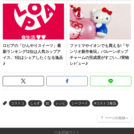
コストコ
しらす
鮭
レシピ
シーフード
#コストコ食品
>
ページの先頭へ
ぴあ関連サイト