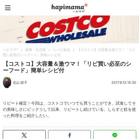
ハピママ*
ハピママ*
>
家事・生活術
>
レシピ食品
>
【コストコ】大容量＆激ウマ！「リピ
買い必至のシーフード」簡単レシピ付
【コストコ】大容量＆激ウマ！「リピ買い必至のシ
ーフード」簡単レシピ付
北山 節子
2017.9.13 15:30
リピート確定！今回は、コストコでいつでも買うことができ、試食してそ
の美味しさにビックリして以来、リピートし続けている、しらすと鮭を使
った料理をご紹介したい。