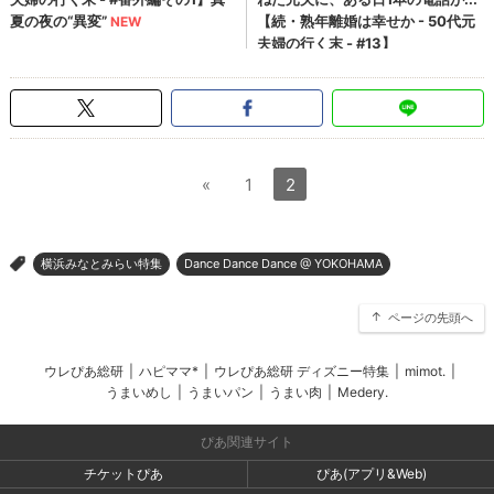
«
1
2
横浜みなとみらい特集
Dance Dance Dance @ YOKOHAMA
>
ページの先頭へ
ウレぴあ総研
|
ハピママ*
|
ウレぴあ総研 ディズニー特集
|
mimot.
|
うまいめし
|
うまいパン
|
うまい肉
|
Medery.
ぴあ関連サイト
チケットぴあ
ぴあ(アプリ&Web)