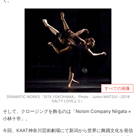
く。
すべての画像
DRAMATIC WORKS『SITA YOKOHAMA』 Photo：Junko MATSUI（2018
SALTY LOVEより）
そして、クロージングを飾るのは「Noism Company Niigata ×
小林十市」。
今回、KAAT神奈川芸術劇場にて新潟から世界に舞踊文化を発信