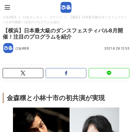
ぴあWEB
ぴあWEB
>
ぴあエンタメ
>
ステージ
>
【横浜】日本最大級のダンスフェスティ
バル8月開催！注目のプログラムを紹介
【横浜】日本最大級のダンスフェスティバル8月開
催！注目のプログラムを紹介
ぴあWEB
2021.6.28 12:53
金森穣と小林十市の初共演が実現