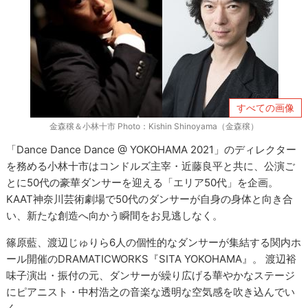
すべての画像
金森穣＆小林十市 Photo：Kishin Shinoyama（金森穣）
「Dance Dance Dance @ YOKOHAMA 2021」のディレクター
を務める小林十市はコンドルズ主宰・近藤良平と共に、公演ご
とに50代の豪華ダンサーを迎える「エリア50代」を企画。
KAAT神奈川芸術劇場で50代のダンサーが自身の身体と向き合
い、新たな創造へ向かう瞬間をお見逃しなく。
篠原藍、渡辺じゅりら6人の個性的なダンサーが集結する関内ホ
ール開催のDRAMATICWORKS『SITA YOKOHAMA』。 渡辺裕
味子演出・振付の元、ダンサーが繰り広げる華やかなステージ
にピアニスト・中村浩之の音楽な透明な空気感を吹き込んでい