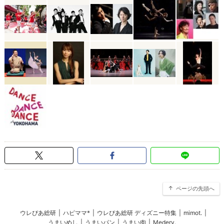
ページの先頭へ
ウレぴあ総研
|
ハピママ*
|
ウレぴあ総研 ディズニー特集
|
mimot.
|
うまいめし
|
うまいパン
|
うまい肉
|
Medery.