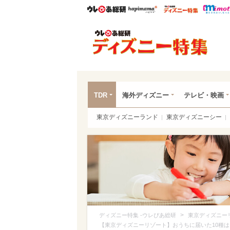
ウレぴあ総研
ハピママ*
ウレぴあ
ディ
TDR
海外ディズニー
テレビ・映画
東京ディズニーランド
東京ディズニーシー
>
ディズニー特集 -ウレぴあ総研
東京ディズニー
【東京ディズニーリゾート】おうちに届いた10種