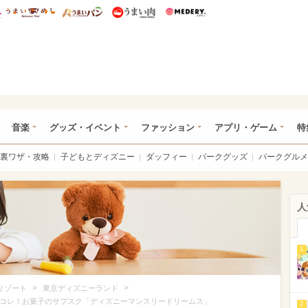
総研 ディズニー特集
mimot.
うまいめし
うまいパン
うまい肉
Medery.
ズニー特集 -ウレぴあ総研
音楽
グッズ・イベント
ファッション
アプリ・ゲーム
特
裏ワザ・攻略
子どもとディズニー
ダッフィー
パークグッズ
パークグルメ
人
1
>
>
リゾート
東京ディズニーランド
はコレ！お菓子のサブスク「ディズニーマンスリードリームス」
2