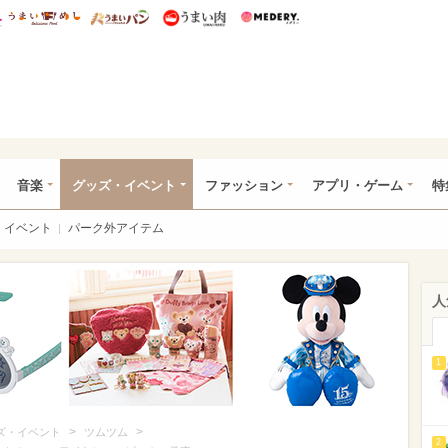
総研 ディズニー特集
mimot.
うまいめし
うまいパン
うまい肉
Medery.
ズニー特集 -ウレぴあ総研
音楽
グッズ・イベント
ファッション
アプリ・ゲーム
特
イベント
パーク外アイテム
人
1
>
>
ズ・イベント
ツムツム
2