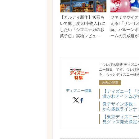
ディズニー特集
「ウレぴあ総研 ディズ
ニー特集」です。ウレぴ
を、もっとディズニー好き
過去の記事
ディズニー特集
【ディズニー】「
激かわアイテムが
X
facebook
良デザイン多数！「
から多数ラインナ
【東京ディズニー
見グッズ発売決定