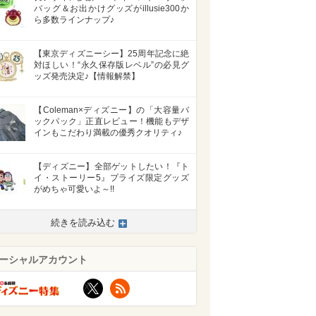
バッグ＆お出かけグッズがillusie300か
ら多数ラインナップ♪
【東京ディズニーシー】25周年記念に絶
対ほしい！“永久保存版レベル”の必見グ
ッズ発売決定♪【情報解禁】
【Coleman×ディズニー】の「大容量バ
ックパック」正直レビュー！機能もデザ
インもこだわり満載の優秀クオリティ♪
【ディズニー】全部ゲットしたい！『ト
イ・ストーリー5』プライズ限定グッズ
がめちゃ可愛いよ～!!
続きを読み込む
ーシャルアカウント
X
RSS