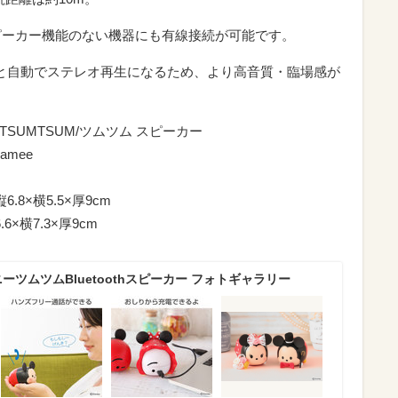
スピーカー機能のない機器にも有線接続が可能です。
と自動でステレオ再生になるため、より高音質・臨場感が
ー/TSUMTSUM/ツムツム スピーカー
mee
8×横5.5×厚9cm
×横7.3×厚9cm
ーツムツムBluetoothスピーカー フォトギャラリー