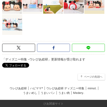
「ディズニー特集 -ウレぴあ総研」更新情報が受け取れます
ページの先頭へ
ウレぴあ総研
|
ハピママ*
|
ウレぴあ総研 ディズニー特集
|
mimot.
|
うまいめし
|
うまいパン
|
うまい肉
|
Medery.
ぴあ関連サイト