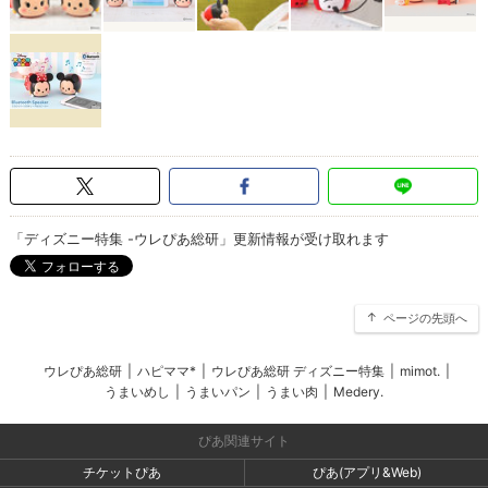
「ディズニー特集 -ウレぴあ総研」更新情報が受け取れます
ページの先頭へ
ウレぴあ総研
|
ハピママ*
|
ウレぴあ総研 ディズニー特集
|
mimot.
|
うまいめし
|
うまいパン
|
うまい肉
|
Medery.
ぴあ関連サイト
チケットぴあ
ぴあ(アプリ&Web)