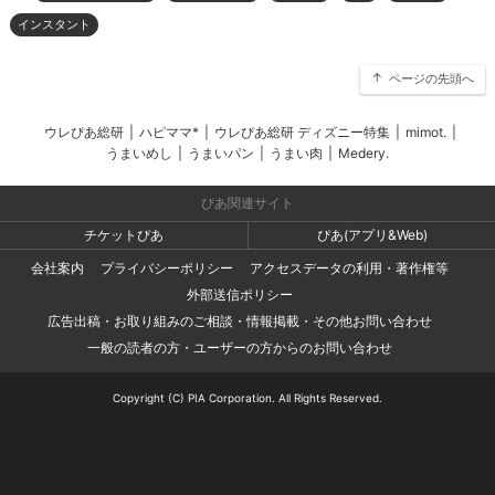
インスタント
ページの先頭へ
ウレぴあ総研
|
ハピママ*
|
ウレぴあ総研 ディズニー特集
|
mimot.
|
うまいめし
|
うまいパン
|
うまい肉
|
Medery.
ぴあ関連サイト
チケットぴあ
ぴあ(アプリ&Web)
会社案内
プライバシーポリシー
アクセスデータの利用・著作権等
外部送信ポリシー
広告出稿・お取り組みのご相談・情報掲載・その他お問い合わせ
一般の読者の方・ユーザーの方からのお問い合わせ
Copyright (C) PIA Corporation. All Rights Reserved.