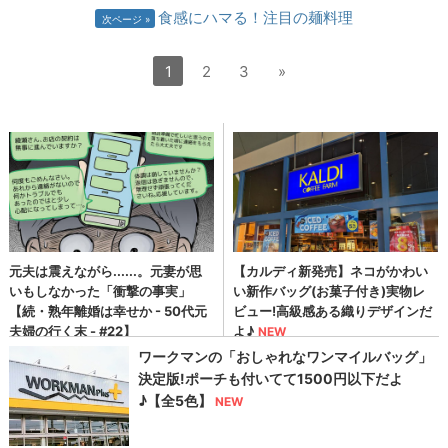
食感にハマる！注目の麺料理
次ページ
1
2
3
»