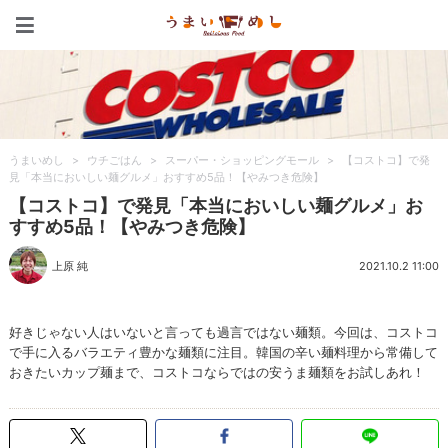
うまいめし
うまいめし
>
ウチごはん
>
スーパー・ショッピングモール
>
【コストコ】で発
見「本当においしい麺グルメ」おすすめ5品！【やみつき危険】
【コストコ】で発見「本当においしい麺グルメ」お
すすめ5品！【やみつき危険】
上原 純
2021.10.2 11:00
好きじゃない人はいないと言っても過言ではない麺類。今回は、コストコ
で手に入るバラエティ豊かな麺類に注目。韓国の辛い麺料理から常備して
おきたいカップ麺まで、コストコならではの安うま麺類をお試しあれ！