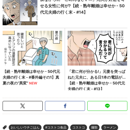
おいしいウチごはん
#コストコ食品
コストコ
麺類
ラーメン
>