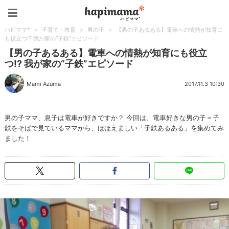
ハピママ*
ハピママ*
>
子育て・教育
>
男の子
>
【男の子あるある】電車への情熱が知育に
も役立つ!? 我が家の“子鉄”エピソード
【男の子あるある】電車への情熱が知育にも役立
つ!? 我が家の“子鉄”エピソード
Mami Azuma
2017.11.3 10:30
男の子ママ、息子は電車が好きですか？ 今回は、電車好きな男の子＝子
鉄をそばで見ているママから、ほほえましい「子鉄あるある」を集めてみ
ました！