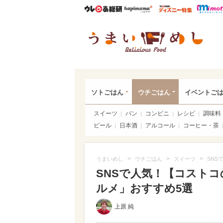
ウレぴあ総研
ハピママ*
ウレぴあ
うま
ソトごはん
ウチごはん
イベントご
スイーツ
パン
コンビニ
レシピ
調味料
ビール
日本酒
アルコール
コーヒー・茶
>
>
>
うまいめし
ウチごはん
スイーツ
SNS
SNSで人気！【コスト
ルメ」おすすめ5選
上原 純