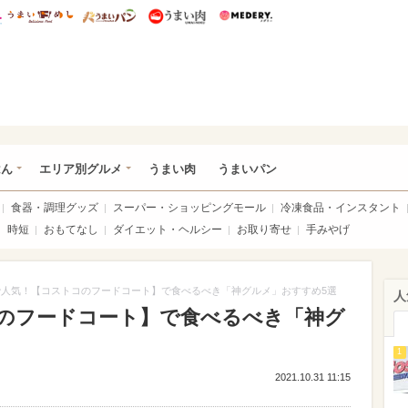
総研 ディズニー特集
mimot.
うまいめし
うまいパン
うまい肉
Medery.
いめし
はん
エリア別グルメ
うまい肉
うまいパン
食器・調理グッズ
スーパー・ショッピングモール
冷凍食品・インスタント
時短
おもてなし
ダイエット・ヘルシー
お取り寄せ
手みやげ
で人気！【コストコのフードコート】で食べるべき「神グルメ」おすすめ5選
人
コのフードコート】で食べるべき「神グ
1
2021.10.31 11:15