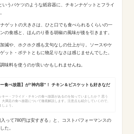
cmというバケツのような紙容器に、チキンナゲットとフライ
。
ンナゲットの大きさは、ひと口でも食べられるくらいの一
ンの食感と、ほんのり香る胡椒の風味が後を引きます。
加減や、ホクホク感も文句なしの仕上がり。ソースやケ
ゲット・ポテトともに物足りなさは感じませんでした。
調味料を使うのが良いかもしれませんね。
ー食べ放題】が“神内容”！ チキン＆ビスケットも好きなだ
ッキー・フライド・チキンの食べ放題があるのを知っていましたか？ 思う
、大満足の食べ放題について徹底解説します。注意点も紹介していくので、
ましょう。
8個入って780円は安すぎる」と、コストパフォーマンスの
した。