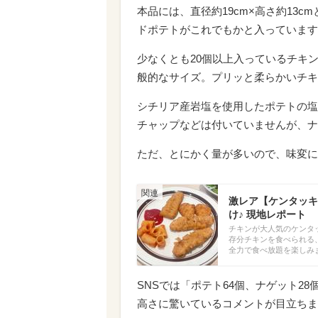
本品には、直径約19cm×高さ約13
ドポテトがこれでもかと入っています
少なくとも20個以上入っているチキ
般的なサイズ。プリッと柔らかいチキ
シチリア産岩塩を使用したポテトの塩
チャップなどは付いていませんが、ナ
ただ、とにかく量が多いので、味変に
激レア【ケンタッキ
け♪ 現地レポート
チキンが大人気のケンタ
存分チキンを食べられる
全力で食べ放題を楽しみ
SNSでは「ポテト64個、ナゲット2
高さに驚いているコメントが目立ちま