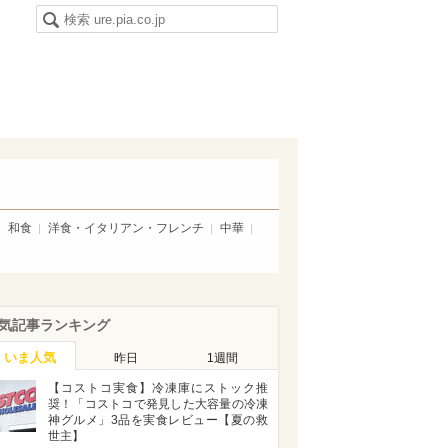
和食
洋食・イタリアン・フレンチ
中華
気記事ランキング
いま人気
昨日
1週間
【コストコ実食】冷凍庫にストック推
奨！「コストコで発見した大容量の冷凍
神グルメ」3品を実食レビュー【夏の救
世主】