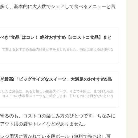
多く、基本的に大人数でシェアして食べるメニューと言
べき“食品”はコレ！ 絶対おすすめ【#コストコ食品】まと
」で買えるおすすめ食品の紹介記事をまとめました。時短に使える超便利な
ぎ最高!「ビッグサイズなスイーツ」大満足のおすすめ5品
としたご褒美に、あると嬉しい絶品スイーツ。そこで今回は、見つけたら思
、コストコの大容量スイーツをご紹介します。甘いものには目がないという
寄るのも、コストコの楽しみ方のひとつです。ちなみに
アウト用の袋やトレイなどがありません。
レジ周辺に置かれている段ボール（無料で持ち出し可