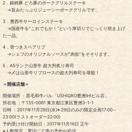
2．銘柄豚 どろ豚のポークグリルステーキ
→旨みたっぷりジューシーポークグリルです。
3．豊西牛サーロインステーキ
→国産牛を“これでもか！”という厚切りでじっくり焼き上げ
た一品。
4．骨つきスペアリブ
→シェフのオリジナルソースが“肉欲”をそそります。
5．A5ランク山形牛 超大判炙り寿司
→〆は山形牛リブロースの超大判寿司を堪能！
＜開催店舗＞
開催場所 ：黒毛和牛バル「USHIQRO豊洲IHIビル店」
所在地 ：〒135-0061 東京都江東区豊洲3-1-1
日時 ：2017年11月29日(水)※ 29日のみの限定企画17:00～
23:00(ラストオーダー22:00)
予約受け付け開始日：2017年11月16日 正午
※人数限定、電話にて席の予約が必須。