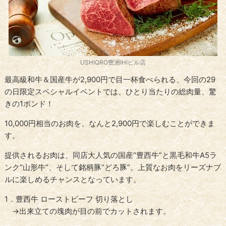
USHIQRO豊洲IHIビル店
最高級和牛＆国産牛が2,900円で目一杯食べられる、今回の29
の日限定スペシャルイベントでは、ひとり当たりの総肉量、驚
きの1ポンド！
10,000円相当のお肉を、なんと2,900円で楽しむことができま
す。
提供されるお肉は、同店大人気の国産“豊西牛”と黒毛和牛A5ラ
ンク“山形牛”、そして銘柄豚“どろ豚”。上質なお肉をリーズナブ
ルに楽しめるチャンスとなっています。
1．豊西牛 ローストビーフ 切り落とし
→出来立ての塊肉が目の前でカットされます。