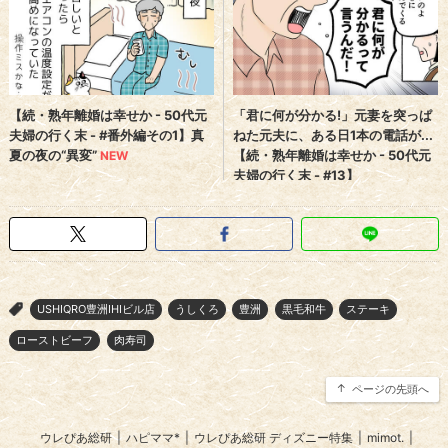
USHIQRO豊洲IHIビル店
うしくろ
豊洲
黒毛和牛
ステーキ
>
ローストビーフ
肉寿司
ページの先頭へ
ウレぴあ総研
|
ハピママ*
|
ウレぴあ総研 ディズニー特集
|
mimot.
|