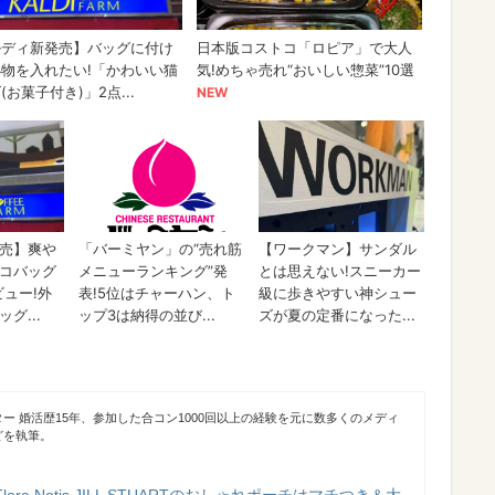
ー 婚活歴15年、参加した合コン1000回以上の経験を元に数多くのメディ
どを執筆。
ra Notis JILL STUARTのおしゃれポーチはマチつき＆大