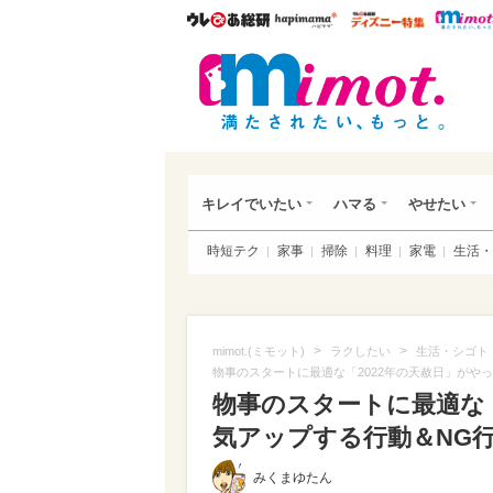
ウレぴあ総研
ハピママ*
ウレぴあ
mim
キレイでいたい
ハマる
やせたい
時短テク
家事
掃除
料理
家電
生活・
>
>
mimot.(ミモット)
ラクしたい
生活・シゴト
物事のスタートに最適な「2022年の天赦日」がや
物事のスタートに最適な「
気アップする行動＆NG
みくまゆたん