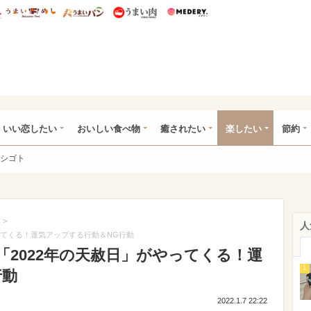
総研 ディズニー特集
mimot.
うまいめし
うまいパン
うまい肉
Medery.
ot.(ミモット)
いい恋したい
おいしい食べ物
癒されたい
楽したい
節約
シゴト
>
人
ってくる！運気アップする行動＆NG行動
2022年の天赦日」がやってくる！運
1
行動
2022.1.7 22:22