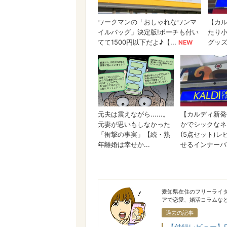
みくまゆたん
愛知県在住のフリーライタ
アで恋愛、婚活コラムな
過去の記事
【付録レビュー】Flo