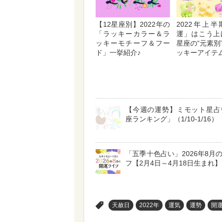
【12星座別】2022年の
2022年上
「ラッキーカラー＆ラ
運」はこう上
ッキーモチーフ＆フー
星座の“元素別
ド」一挙紹介♪
ッキーアイテ
【今週の運勢】ミモット星占
座ランキング」（1/10-1/16）
「五季十色占い」2026年8月
フ【2月4日～4月18日生まれ】
>
天赦日
2022年
運気
運勢
開