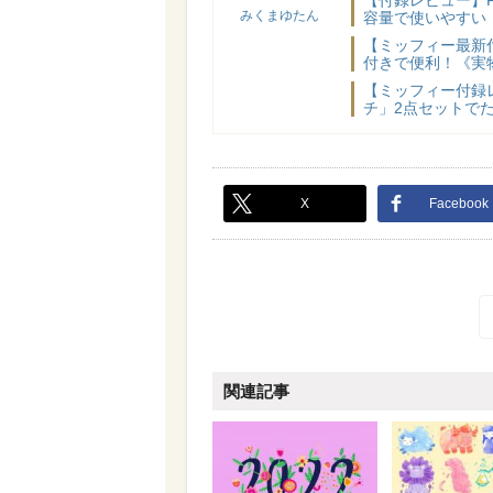
みくまゆたん
容量で使いやすい
【ミッフィー最新
付きで便利！《実
【ミッフィー付録
チ」2点セットでた
X
Facebook
関連記事