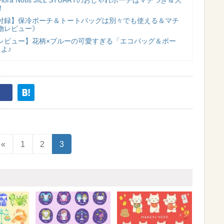
！
付録】保冷ポーチ＆トートバッグは別々でも使える＆マチ
物レビュー》
レビュー】花柄×ブルーの可愛すぎる「エコバッグ＆ポー
よ♪
«
1
2
3