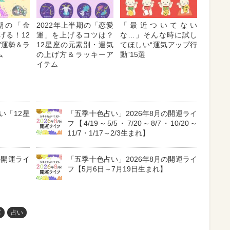
半期の「金
2022年上半期の「恋愛
「最近ついてない
げる！12
運」を上げるコツは？
な…」そんな時に試し
”運勢＆ラ
12星座の元素別・運気
てほしい“運気アップ行
ム
の上げ方＆ラッキーア
動”15選
イテム
い「12星
「五季十色占い」2026年8月の開運ライ
フ【4/19～5/5・7/20～8/7・10/20～
11/7・1/17～2/3生まれ】
の開運ライ
「五季十色占い」2026年8月の開運ライ
フ【5月6日～7月19日生まれ】
運
占い