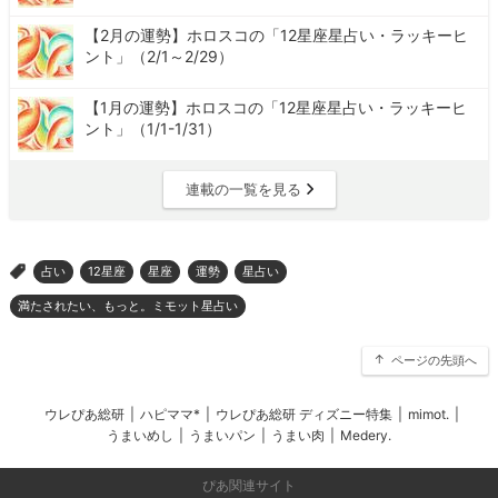
【2月の運勢】ホロスコの「12星座星占い・ラッキーヒ
ント」（2/1～2/29）
【1月の運勢】ホロスコの「12星座星占い・ラッキーヒ
ント」（1/1-1/31）
連載の一覧を見る
占い
12星座
星座
運勢
星占い
>
満たされたい、もっと。ミモット星占い
ページの先頭へ
ウレぴあ総研
|
ハピママ*
|
ウレぴあ総研 ディズニー特集
|
mimot.
|
うまいめし
|
うまいパン
|
うまい肉
|
Medery.
ぴあ関連サイト