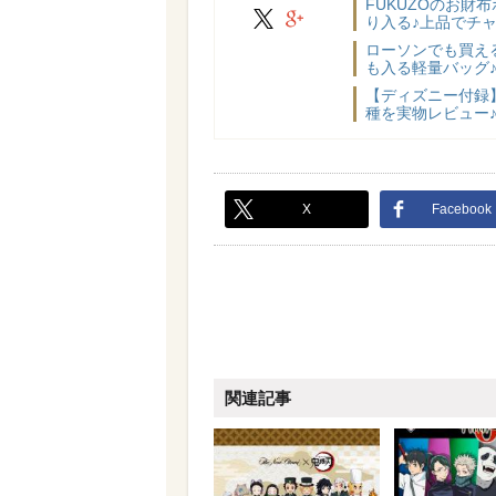
FUKUZOのお
X
google+
り入る♪上品でチ
ローソンでも買える
も入る軽量バッグ
【ディズニー付録
種を実物レビュー
X
Facebook
関連記事