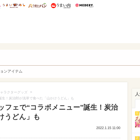
総研 ディズニー特集
mimot.
うまいめし
うまいパン
うまい肉
Medery.
y. Character's
ョンアイテム
>
ャラクターグッズ
人
”誕生！炭治郎が浅草で食べた「山かけうどん」も
ッフェで“コラボメニュー”誕生！炭治
1
けうどん」も
2022.1.15 11:00
2