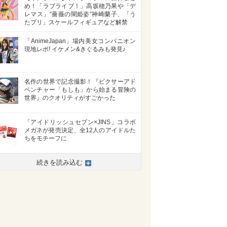
め！「ラブライブ！」高坂穂乃果や「デ
レマス」“薔薇の闇姫姿”神崎蘭子、「う
たプリ」スケールフィギュアなど解禁
「AnimeJapan」場内美女コンパニオン
現地レポ! イケメン&きぐるみも発見♪
名作の世界で記念撮影！『ピクサーアド
ベンチャー「もしも」から始まる冒険の
世界』のクオリティがすごかった
「アイドリッシュセブン×JINS」コラボ
メガネが発売決定、全12人のアイドルた
ちをモチーフに
続きを読み込む