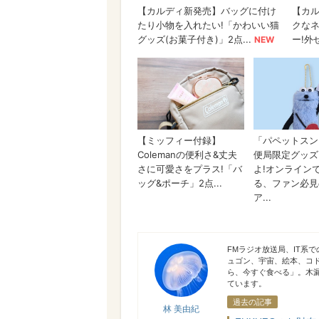
林 美由紀
FMラジオ放送局、IT系
ュゴン、宇宙、絵本、コ
ら、今すぐ食べる」。木
ています。
過去の記事
林 美由紀