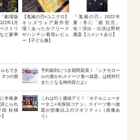
『劇場版
【鬼滅の刃×ユニクロ】
『鬼滅の刃』2022年
022年1月
キッズウェア新作登
夏・冬に「能 狂言」
タペストリ
場！あったかフリース
化！演出・出演は野村
など豪華
やハンテン着用レビュ
萬斎【コメントあり】
ー【子ども服】
トルもでき
予約殺到につき期間延長！「シナモロー
」3つの遊
ルの激かわスイーツ食べ放題」は絶対行
きたくなる神内容だよ♪
に本格参
これは行く価値アリ！「ホテルニューオ
て演じられ
ータニ×名探偵コナン」スイーツ食べ放
陸 柱稽
題が想像以上のクオリティ♪（画像あ
ー】
り）