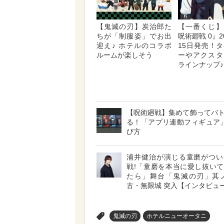
【鬼滅の刃】炭治郎た
【一番くじ】
ちが「制服姿」でお出
呪術廻戦 0』2
迎え♪ ホテルのコラボ
15日発売！
ルームが楽しそう
ーやアクスタ
ラインナップ♪
【呪術廻戦】集めて飾ってバ
る！「アプリ連動フィギュア
び方
浦井健治が演じる童磨がつい
戦!「童磨を本当に愛し抜い
たら」舞台「鬼滅の刃」其ノ
古・無限城 突入【インタビュ
>
鬼滅の刃
ホテルニューオータニ