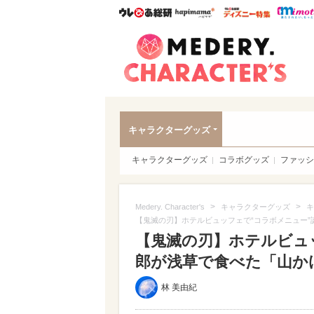
ウレぴあ総研
ハピママ*
ウレぴあ
Meder
キャラクターグッズ
キャラクターグッズ
コラボグッズ
ファッシ
>
>
Medery. Character's
キャラクターグッズ
キ
【鬼滅の刃】ホテルビュッフェで“コラボメニュー
【鬼滅の刃】ホテルビュ
郎が浅草で食べた「山か
林 美由紀