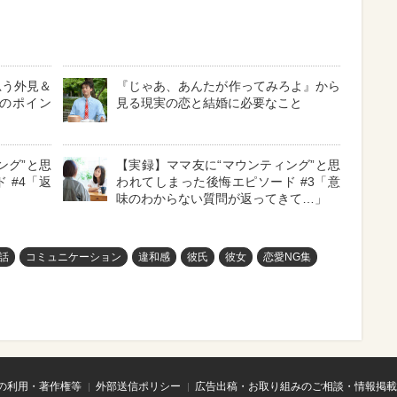
思う外見＆
『じゃあ、あんたが作ってみろよ』から
つのポイン
見る現実の恋と結婚に必要なこと
ング”と思
【実録】ママ友に“マウンティング”と思
 #4「返
われてしまった後悔エピソード #3「意
味のわからない質問が返ってきて…」
話
コミュニケーション
違和感
彼氏
彼女
恋愛NG集
の利用・著作権等
外部送信ポリシー
広告出稿・お取り組みのご相談・情報掲載