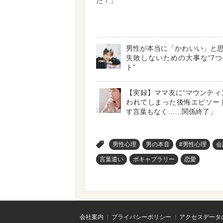
た！」
男性が本当に「かわいい」と
失敗しないための大事な“7
ト”
【実録】ママ友に“マウンティ
われてしまった後悔エピソード
す言葉もなく……関係終了」
>
男性心理
男の本音
#男性心理
会
言葉遣い
ボキャブラリー
恋愛
会社案内
プライバシーポリシー
アクセスデータ