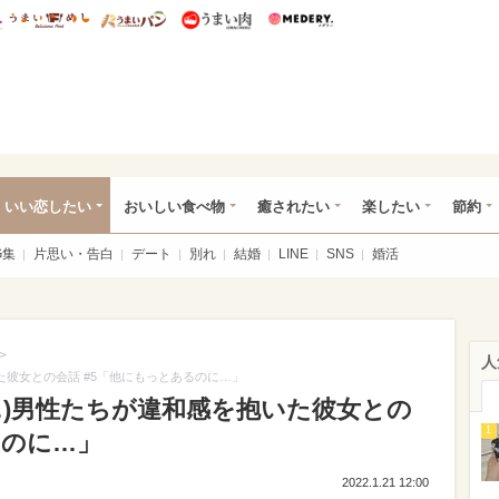
総研 ディズニー特集
mimot.
うまいめし
うまいパン
うまい肉
Medery.
ot.(ミモット)
いい恋したい
おいしい食べ物
癒されたい
楽したい
節約
G集
片思い・告白
デート
別れ
結婚
LINE
SNS
婚活
>
人
た彼女との会話 #5「他にもっとあるのに…」
…)男性たちが違和感を抱いた彼女との
1
るのに…」
2022.1.21 12:00