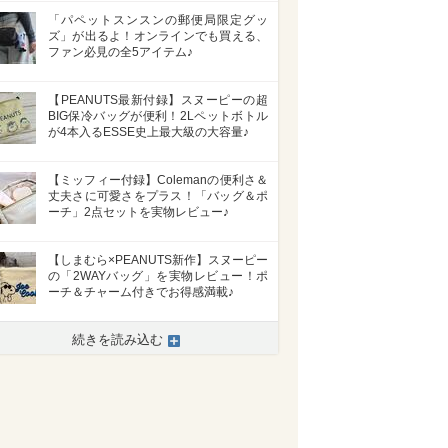
「パペットスンスンの郵便局限定グッ
ズ」が出るよ！オンラインでも買える、
ファン必見の全5アイテム♪
【PEANUTS最新付録】スヌーピーの超
BIG保冷バッグが便利！2Lペットボトル
が4本入るESSE史上最大級の大容量♪
【ミッフィー付録】Colemanの便利さ＆
丈夫さに可愛さをプラス！「バッグ＆ポ
ーチ」2点セットを実物レビュー♪
【しまむら×PEANUTS新作】スヌーピー
の「2WAYバッグ」を実物レビュー！ポ
ーチ＆チャーム付きでお得感満載♪
続きを読み込む