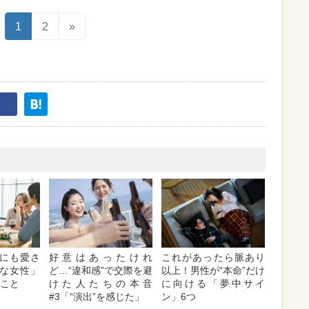
1
2
»
にも愛さ
好意はあったけれ
これがあったら脈あり
な女性」
ど…“違和感”で交際を避
以上！男性が“本命”だけ
のこと
けた人たちの本音
に向ける「夢中サイ
#3「“演出”を感じた」
ン」6つ