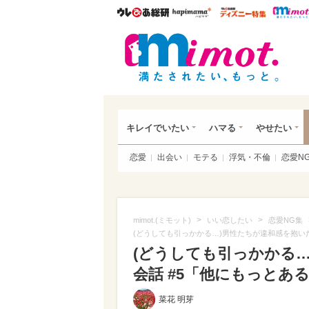
ウレぴあ総研
ハピママ*
ウレぴあ
mim
キレイでいたい
ハマる
やせたい
恋愛
出会い
モテる
浮気・不倫
恋愛N
>
>
mimot.(ミモット)
いい恋したい
恋愛NG集
(どうしても引っかかる…)男性たちが違和感を抱い
(どうしても引っかかる
会話 #5「他にもっとあ
菜花 明芽