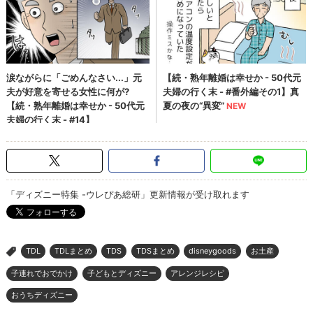
「ディズニー特集 -ウレぴあ総研」更新情報が受け取れます
TDL
TDLまとめ
TDS
TDSまとめ
disneygoods
お土産
>
子連れでおでかけ
子どもとディズニー
アレンジレシピ
おうちディズニー