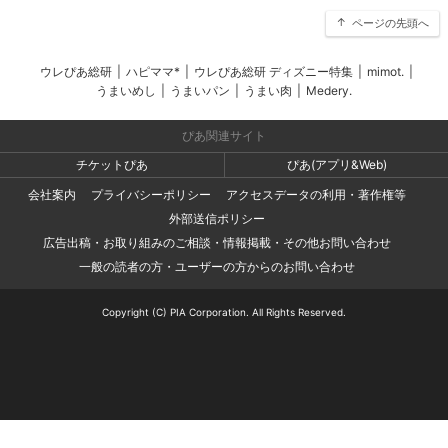
ページの先頭へ
ウレぴあ総研
|
ハピママ*
|
ウレぴあ総研 ディズニー特集
|
mimot.
|
うまいめし
|
うまいパン
|
うまい肉
|
Medery.
ぴあ関連サイト
チケットぴあ
ぴあ(アプリ&Web)
会社案内
プライバシーポリシー
アクセスデータの利用・著作権等
外部送信ポリシー
広告出稿・お取り組みのご相談・情報掲載・その他お問い合わせ
一般の読者の方・ユーザーの方からのお問い合わせ
Copyright (C) PIA Corporation. All Rights Reserved.