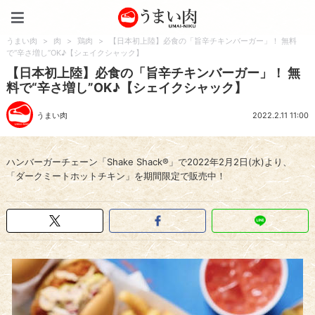
うまい肉
うまい肉
>
肉
>
鶏肉
>
【日本初上陸】必食の「旨辛チキンバーガー」！ 無料
で“辛さ増し”OK♪【シェイクシャック】
【日本初上陸】必食の「旨辛チキンバーガー」！ 無
料で“辛さ増し”OK♪【シェイクシャック】
うまい肉
2022.2.11 11:00
ハンバーガーチェーン「Shake Shack®」で2022年2月2日(水)より、
「ダークミートホットチキン」を期間限定で販売中！