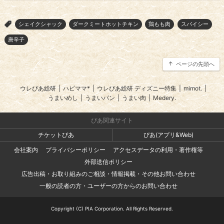
シェイクシャック
ダークミートホットチキン
鶏もも肉
スパイシー
>
唐辛子
ページの先頭へ
ウレぴあ総研
|
ハピママ*
|
ウレぴあ総研 ディズニー特集
|
mimot.
|
うまいめし
|
うまいパン
|
うまい肉
|
Medery.
ぴあ関連サイト
チケットぴあ
ぴあ(アプリ&Web)
会社案内
プライバシーポリシー
アクセスデータの利用・著作権等
外部送信ポリシー
広告出稿・お取り組みのご相談・情報掲載・その他お問い合わせ
一般の読者の方・ユーザーの方からのお問い合わせ
Copyright (C) PIA Corporation. All Rights Reserved.