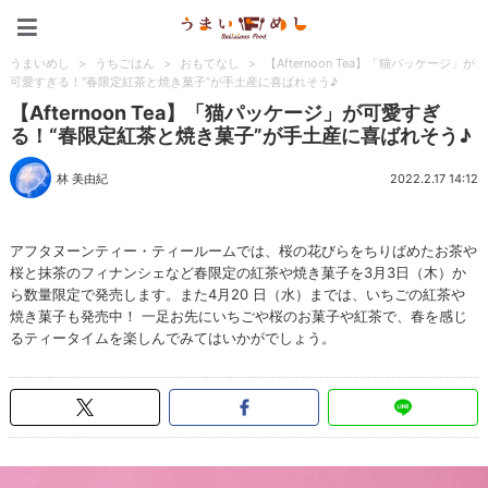
うまいめし
うまいめし
>
うちごはん
>
おもてなし
>
【Afternoon Tea】「猫パッケージ」が
可愛すぎる！“春限定紅茶と焼き菓子”が手土産に喜ばれそう♪
【Afternoon Tea】「猫パッケージ」が可愛すぎ
る！“春限定紅茶と焼き菓子”が手土産に喜ばれそう♪
林 美由紀
2022.2.17 14:12
アフタヌーンティー・ティールームでは、桜の花びらをちりばめたお茶や
桜と抹茶のフィナンシェなど春限定の紅茶や焼き菓子を3月3日（木）か
ら数量限定で発売します。また4月20 日（水）までは、いちごの紅茶や
焼き菓子も発売中！ 一足お先にいちごや桜のお菓子や紅茶で、春を感じ
るティータイムを楽しんでみてはいかがでしょう。