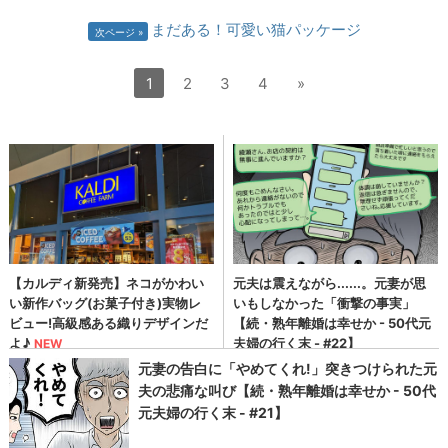
まだある！可愛い猫パッケージ
次ページ
1
2
3
4
»