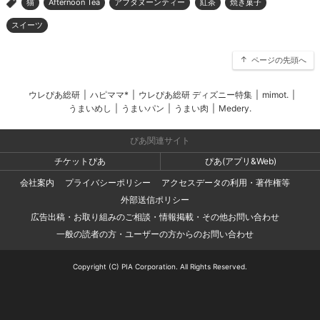
猫
Afternoon Tea
アフタヌーンティー
紅茶
焼き菓子
>
スイーツ
ページの先頭へ
ウレぴあ総研
|
ハピママ*
|
ウレぴあ総研 ディズニー特集
|
mimot.
|
うまいめし
|
うまいパン
|
うまい肉
|
Medery.
ぴあ関連サイト
チケットぴあ
ぴあ(アプリ&Web)
会社案内
プライバシーポリシー
アクセスデータの利用・著作権等
外部送信ポリシー
広告出稿・お取り組みのご相談・情報掲載・その他お問い合わせ
一般の読者の方・ユーザーの方からのお問い合わせ
Copyright (C) PIA Corporation. All Rights Reserved.