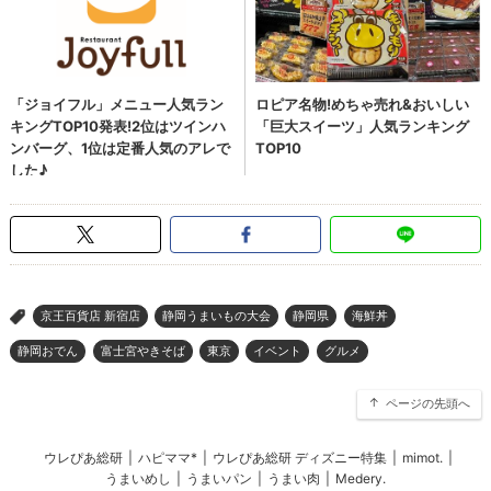
京王百貨店 新宿店
静岡うまいもの大会
静岡県
海鮮丼
>
静岡おでん
富士宮やきそば
東京
イベント
グルメ
ページの先頭へ
ウレぴあ総研
|
ハピママ*
|
ウレぴあ総研 ディズニー特集
|
mimot.
|
うまいめし
|
うまいパン
|
うまい肉
|
Medery.