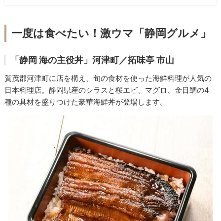
一度は食べたい！激ウマ「静岡グルメ」
「静岡 海の主役丼」河津町／拓味亭 市山
賀茂郡河津町に店を構え、旬の食材を使った海鮮料理が人気の
日本料理店。静岡県産のシラスと桜エビ、マグロ、金目鯛の4
種の具材を盛りつけた豪華海鮮丼が登場します。