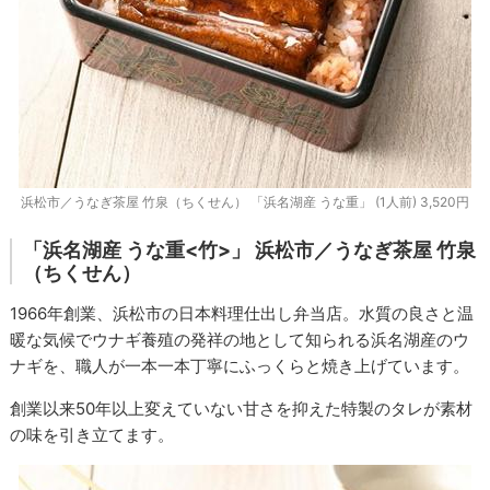
浜松市／うなぎ茶屋 竹泉（ちくせん） 「浜名湖産 うな重」 (1人前) 3,520円
「浜名湖産 うな重<竹>」
浜松市／うなぎ茶屋 竹泉
（ちくせん）
1966年創業、浜松市の日本料理仕出し弁当店。水質の良さと温
暖な気候でウナギ養殖の発祥の地として知られる浜名湖産のウ
ナギを、職人が一本一本丁寧にふっくらと焼き上げています。
創業以来50年以上変えていない甘さを抑えた特製のタレが素材
の味を引き立てます。