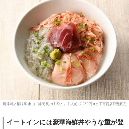
河津町／拓味亭 市山「静岡 海の主役丼」 (1人前) 2,250円 ※京王百貨店限定販売
イートインには豪華海鮮丼やうな重が登