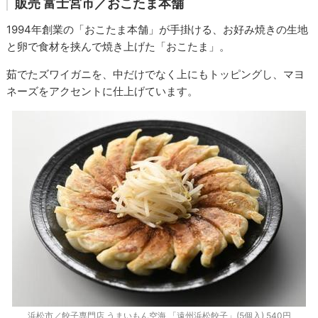
販売
富士宮市／おこたま本舗
1994年創業の「おこたま本舗」が手掛ける、お好み焼きの生地
と卵で食材を挟んで焼き上げた「おこたま」。
茹でたズワイガニを、中だけでなく上にもトッピングし、マヨ
ネーズをアクセントに仕上げています。
浜松市／餃子専門店 うまいもん空海 「遠州浜松餃子」(5個入) 540円