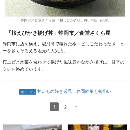
静岡市／食堂さくら屋 「桜えびかき揚げ丼」(1折) 980円
「桜えびかき揚げ丼」
静岡市／食堂さくら屋
静岡市に店を構え、駿河湾で獲れた桜エビにこだわったメニュ
ーを多くそろえる地元の人気店。
桜エビと水菜を合わせて揚げた風味豊かなかき揚げに、甘辛の
タレを絡めています。
甘いもの好き必見！静岡銘菓も勢揃い
次ページ
1
2
»