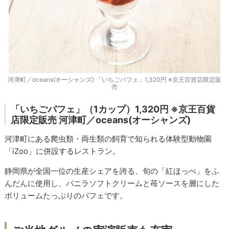
河津町／oceans(オーシャンズ) 「いちごパフェ」1,320円 ※京王百貨店限定販
売
「いちごパフェ」（1カップ）1,320円 ※京王百貨
店限定販売
河津町／oceans(オーシャンズ)
河津町にある爬虫類・両生類の飼育で知られる体験型動物園
「iZoo」に併設するレストラン。
静岡県が全国一位の生産シェアを誇る、旬の「紅ほっぺ」をふ
んだんに使用し、バニラソフトクリームと苺ソースを層にした
ボリュームたっぷりのパフェです。