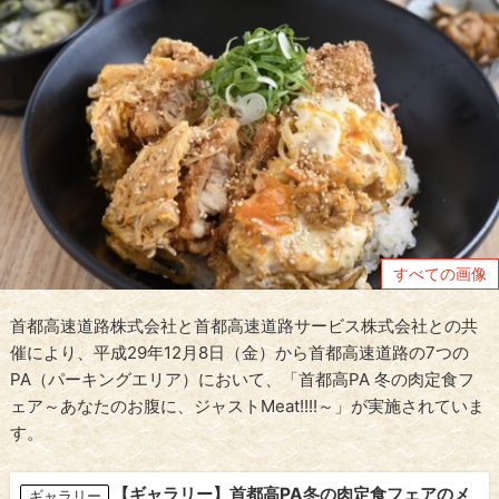
すべての画像
首都高速道路株式会社と首都高速道路サービス株式会社との共
催により、平成29年12月8日（金）から首都高速道路の7つの
PA（パーキングエリア）において、「首都高PA 冬の肉定食フ
ェア～あなたのお腹に、ジャストMeat!!!!～」が実施されていま
す。
【ギャラリー】首都高PA冬の肉定食フェアのメ
ギャラリー