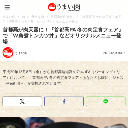
うまい肉
うまい肉
>
肉
>
安うま肉
>
首都高が肉天国に！『首都高PA 冬の肉定食フェア』
で「W角煮トンカツ丼」などオリジナルメニュー登場
首都高が肉天国に！『首都高PA 冬の肉定食フェア』
で「W角煮トンカツ丼」などオリジナルメニュー登
場
うまい肉
2017.12.9 15:15
平成29年12月8日（金）から首都高速道路の7つのPA（パーキングエリ
ア）において、「首都高PA 冬の肉定食フェア～あなたのお腹に、ジャス
トMeat!!!!～」が実施されています。