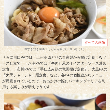
すべての画像
豚すき焼き風釜玉うどん定食(代々木PA)（１）
さらに川口PAでは「上州高原どりの自家製から揚げ定食！Wソ
ース仕立て」、八潮PAでは「牛肉と葱のオイスターソース炒め
定食」、市川PAでは「手仕込み鶏の竜田揚げ定食」、大黒PAの
「大黒ジャージャー麺定食」など、各PAの個性豊かなメニュー
が用意されているので、お出かけの際にパーキングエリアを利
用する楽しみが増えそうです！