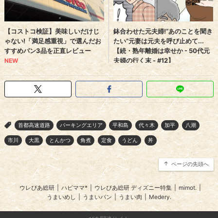
首都高速道路
パーキングエリア
平和島
代々木
加平
八潮
>
市川
大黒
とんかつ
角煮
定食
うどん
丼
ページの先頭へ
ウレぴあ総研
|
ハピママ*
|
ウレぴあ総研 ディズニー特集
|
mimot.
|
うまいめし
|
うまいパン
|
うまい肉
|
Medery.