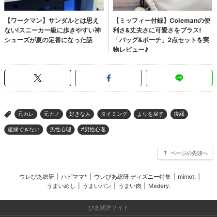
元カレ
元カノ
好きな人
タイミング
よりを戻す
復縁
>
復縁できない
男性心理
#男性心理
ページの先頭へ
ウレぴあ総研
|
ハピママ*
|
ウレぴあ総研 ディズニー特集
|
mimot.
|
うまいめし
|
うまいパン
|
うまい肉
|
Medery.
ぴあ関連サイト