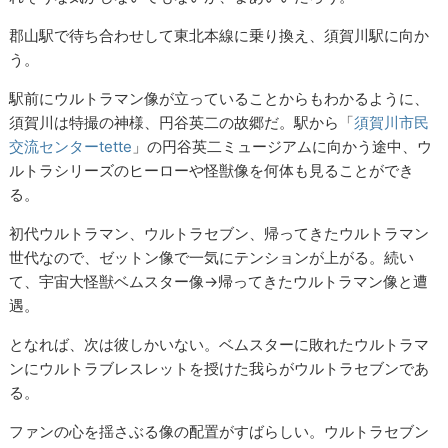
郡山駅で待ち合わせして東北本線に乗り換え、須賀川駅に向か
う。
駅前にウルトラマン像が立っていることからもわかるように、
須賀川は特撮の神様、円谷英二の故郷だ。駅から「
須賀川市民
交流センターtette
」の円谷英二ミュージアムに向かう途中、ウ
ルトラシリーズのヒーローや怪獣像を何体も見ることができ
る。
初代ウルトラマン、ウルトラセブン、帰ってきたウルトラマン
世代なので、ゼットン像で一気にテンションが上がる。続い
て、宇宙大怪獣ベムスター像→帰ってきたウルトラマン像と遭
遇。
となれば、次は彼しかいない。ベムスターに敗れたウルトラマ
ンにウルトラブレスレットを授けた我らがウルトラセブンであ
る。
ファンの心を揺さぶる像の配置がすばらしい。ウルトラセブン