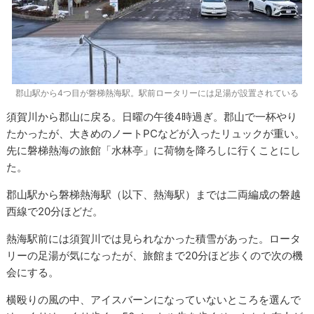
郡山駅から4つ目が磐梯熱海駅。駅前ロータリーには足湯が設置されている
須賀川から郡山に戻る。日曜の午後4時過ぎ。郡山で一杯やり
たかったが、大きめのノートPCなどが入ったリュックが重い。
先に磐梯熱海の旅館「水林亭」に荷物を降ろしに行くことにし
た。
郡山駅から磐梯熱海駅（以下、熱海駅）までは二両編成の磐越
西線で20分ほどだ。
熱海駅前には須賀川では見られなかった積雪があった。ロータ
リーの足湯が気になったが、旅館まで20分ほど歩くので次の機
会にする。
横殴りの風の中、アイスバーンになっていないところを選んで