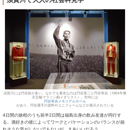
須賀川には円谷姓が多い。なかでも著名なのは円谷英二と円谷幸吉（1964年東
京五輪マラソン銅メダリスト）。市内には
円谷幸吉メモリアルホール
があり、円谷選手の資料やユニフォームなどが展示されている
4日間の旅程のうち前半2日間は福島出身の飲み友達が同行す
る。酒好きの彼によってワークとバケーションのバランスが崩
れそうな気がしないでもないが、まあいいだろう。