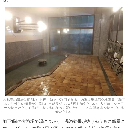
水林亭の浴場は朝5時から夜11時まで利用できる。内湯は単純硫化水素泉（弱ア
ルカリ性）の源泉かけ流しに自然ラジウム鉱石を加えたもの。入浴前にシャワ
ーを使っただけで肌がつるつるになって驚いたが、これは湧き水を使っている
せいらしい
地下1階の大浴場で湯につかり、温浴効果が抜けぬうちに部屋に