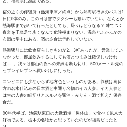
ど。福島県に感謝である。
宿の近くの停留所（熱海車庫／終点）から熱海駅行きのバスは1
日に9本のみ。この日は雪でタクシーも動いていない。なんとか
熱海駅まで歩いて行ったとしても、帰りはどうなる？ 凍てつく
夜道を千鳥足で歩くなんて危険極まりない。温泉とふかふかの
布団は掌中にある。宿の夕食は予約していない。
熱海駅前には飲食店らしきものが2、3軒あったが、営業してい
なかった。部屋飲みするにしても酒とつまみは確保しなけれ
ば……。我々は郡山の夜への未練を断ち切り、500メートル先の
セブンイレブンへ買い出しに行った。
コンビニにも少なからず地方色というものがある。収穫は喜多
方の名水仕込みの日本酒と中通り名物のイカ人参。イカ人参と
は生の人参の細切りとスルメを醤油・みりん・酒で和えた保存
食だ。
80年代半ば、池袋駅東口の大衆酒場「男体山」で食べて以来大
好物である。栃木の名物かと思っていたのだが福島だったと
は。