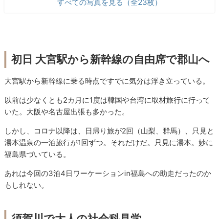
すべての写真を見る（全23枚）
初日 大宮駅から新幹線の自由席で郡山へ
大宮駅から新幹線に乗る時点ですでに気分は浮き立っている。
以前は少なくとも2カ月に1度は韓国や台湾に取材旅行に行って
いた。大阪や名古屋出張も多かった。
しかし、コロナ以降は、日帰り旅が2回（山梨、群馬）、只見と
湯本温泉の一泊旅行が1回ずつ。それだけだ。只見に湯本。妙に
福島県づいている。
あれは今回の3泊4日ワーケーションin福島への助走だったのか
もしれない。
須賀川で大人の社会科見学