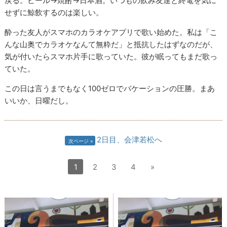
戻る。ビール→焼酎→日本酒。いつもの飲み友達と終電を気に
せずに鯨飲するのは楽しい。
酔った友人がスマホのカラオケアプリで歌い始めた。私は「こ
んな山奥でカラオケなんて無粋だ」と抵抗したはずなのだが、
気が付いたらスマホ片手に歌っていた。彼が眠ってもまだ歌っ
ていた。
この日は言うまでもなく100ゼロでバケーションの圧勝。まあ
いいか、日曜だし。
2日目、会津若松へ
次ページ
1
2
3
4
»