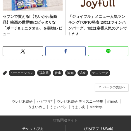
ワーケーション
福島県
仕事
観光
温泉
テレワーク
>
ページの先頭へ
ウレぴあ総研
|
ハピママ*
|
ウレぴあ総研 ディズニー特集
|
mimot.
|
うまいめし
|
うまいパン
|
うまい肉
|
Medery.
ぴあ関連サイト
チケットぴあ
ぴあ(アプリ&Web)