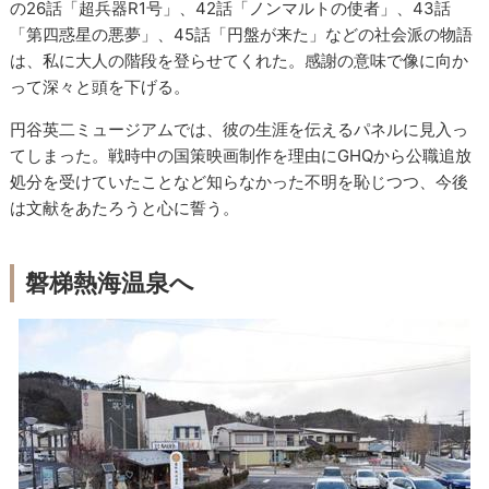
の26話「超兵器R1号」、42話「ノンマルトの使者」、43話
「第四惑星の悪夢」、45話「円盤が来た」などの社会派の物語
は、私に大人の階段を登らせてくれた。感謝の意味で像に向か
って深々と頭を下げる。
円谷英二ミュージアムでは、彼の生涯を伝えるパネルに見入っ
てしまった。戦時中の国策映画制作を理由にGHQから公職追放
処分を受けていたことなど知らなかった不明を恥じつつ、今後
は文献をあたろうと心に誓う。
磐梯熱海温泉へ