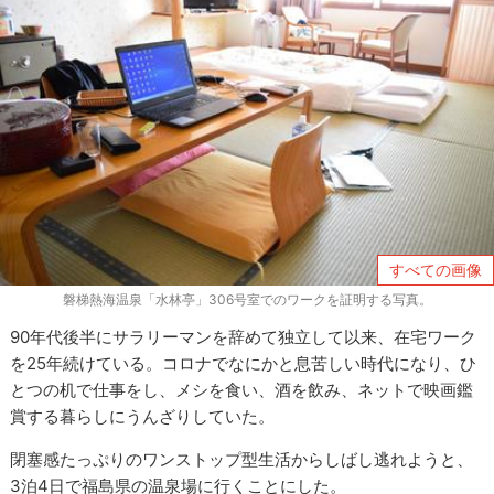
すべての画像
磐梯熱海温泉「水林亭」306号室でのワークを証明する写真。
90年代後半にサラリーマンを辞めて独立して以来、在宅ワーク
を25年続けている。コロナでなにかと息苦しい時代になり、ひ
とつの机で仕事をし、メシを食い、酒を飲み、ネットで映画鑑
賞する暮らしにうんざりしていた。
閉塞感たっぷりのワンストップ型生活からしばし逃れようと、
3泊4日で福島県の温泉場に行くことにした。