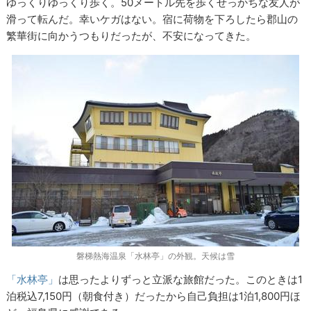
ゆっくりゆっくり歩く。50メートル先を歩くせっかちな友人が
滑って転んだ。幸いケガはない。宿に荷物を下ろしたら郡山の
繁華街に向かうつもりだったが、不安になってきた。
磐梯熱海温泉「水林亭」の外観。天候は雪
「水林亭」
は思ったよりずっと立派な旅館だった。このときは1
泊税込7,150円（朝食付き）だったから自己負担は1泊1,800円ほ