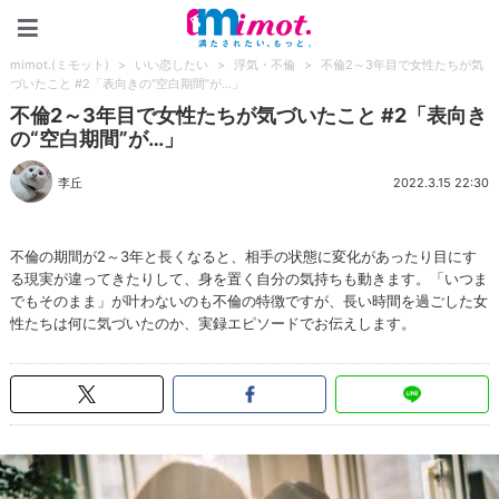
mimot.(ミモット)
mimot.(ミモット)
>
いい恋したい
>
浮気・不倫
>
不倫2～3年目で女性たちが気
づいたこと #2「表向きの“空白期間”が…」
不倫2～3年目で女性たちが気づいたこと #2「表向き
の“空白期間”が…」
李丘
2022.3.15 22:30
不倫の期間が2～3年と長くなると、相手の状態に変化があったり目にす
る現実が違ってきたりして、身を置く自分の気持ちも動きます。「いつま
でもそのまま」が叶わないのも不倫の特徴ですが、長い時間を過ごした女
性たちは何に気づいたのか、実録エピソードでお伝えします。