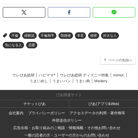
不倫
経験談
不倫相手
既婚者
本音
秘密
好きな人
>
気になる人
恋愛
ページの先頭へ
ウレぴあ総研
|
ハピママ*
|
ウレぴあ総研 ディズニー特集
|
mimot.
|
うまいめし
|
うまいパン
|
うまい肉
|
Medery.
ぴあ関連サイト
チケットぴあ
ぴあ(アプリ&Web)
会社案内
プライバシーポリシー
アクセスデータの利用・著作権等
外部送信ポリシー
広告出稿・お取り組みのご相談・情報掲載・その他お問い合わせ
一般の読者の方・ユーザーの方からのお問い合わせ