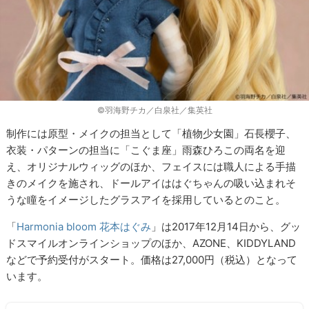
©羽海野チカ／白泉社／集英社
制作には原型・メイクの担当として「植物少女園」石長櫻子、
衣装・パターンの担当に「こぐま座」雨森ひろこの両名を迎
え、オリジナルウィッグのほか、フェイスには職人による手描
きのメイクを施され、ドールアイははぐちゃんの吸い込まれそ
うな瞳をイメージしたグラスアイを採用しているとのこと。
「
Harmonia bloom 花本はぐみ
」は2017年12月14日から、グッ
ドスマイルオンラインショップのほか、AZONE、KIDDYLAND
などで予約受付がスタート。価格は27,000円（税込）となって
います。