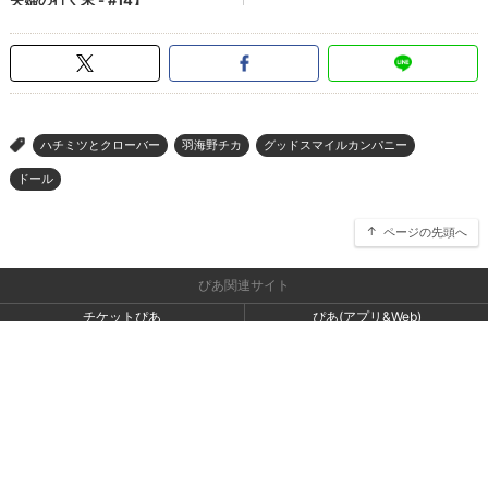
ハチミツとクローバー
羽海野チカ
グッドスマイルカンパニー
>
ドール
ページの先頭へ
ぴあ関連サイト
チケットぴあ
ぴあ(アプリ&Web)
会社案内
プライバシーポリシー
アクセスデータの利用・著作権等
外部送信ポリシー
広告出稿・お取り組みのご相談・情報掲載・その他お問い合わせ
一般の読者の方・ユーザーの方からのお問い合わせ
Copyright (C) PIA Corporation. All Rights Reserved.