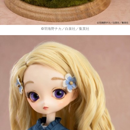
©羽海野チカ／白泉社／集英社