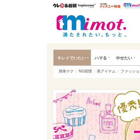
ウレぴあ総研
ハピママ*
ウレぴあ
mim
キレイでいたい
ハマる
やせたい
簡単テク
NG習慣
美アイテム
ファッショ