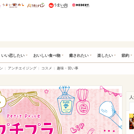
総研 ディズニー特集
mimot.
うまいめし
うまいパン
うまい肉
Medery.
ot.(ミモット)
いい恋したい
おいしい食べ物
癒されたい
楽したい
節約
ン
アンチエイジング
コスメ
趣味・習い事
人
1