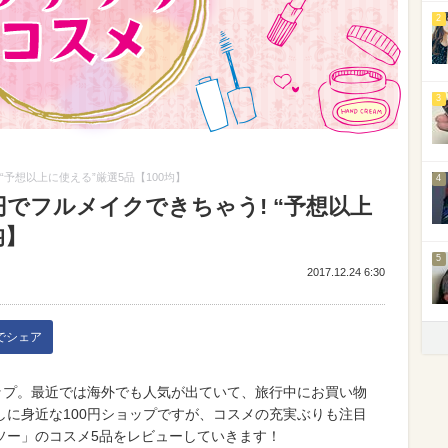
2
3
“予想以上に使える”厳選5品【100均】
4
円でフルメイクできちゃう! “予想以上
均】
5
2017.12.24 6:30
kでシェア
ップ。最近では海外でも人気が出ていて、旅行中にお買い物
に身近な100円ショップですが、コスメの充実ぶりも注目
ソー」のコスメ5品をレビューしていきます！