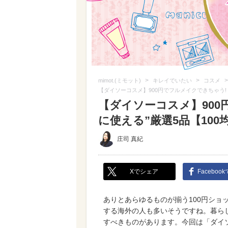
>
>
>
mimot.(ミモット)
キレイでいたい
コスメ
【ダイソーコスメ】900円でフルメイクできちゃう! 
【ダイソーコスメ】900
に使える”厳選5品【100
庄司 真紀
Xでシェア
Faceboo
ありとあらゆるものが揃う100円ショ
する海外の人も多いそうですね。暮らし
すべきものがあります。今回は「ダイ