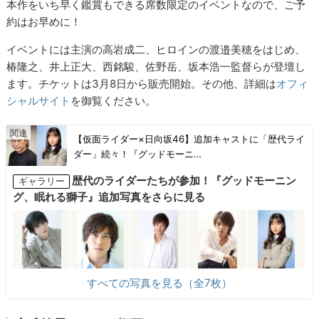
本作をいち早く鑑賞もできる席数限定のイベントなので、ご予
約はお早めに！
イベントには主演の高岩成二、ヒロインの渡邉美穂をはじめ、
椿隆之、井上正大、西銘駿、佐野岳、坂本浩一監督らが登壇し
ます。チケットは3月8日から販売開始。その他、詳細は
オフィ
シャルサイト
を御覧ください。
【仮面ライダー×日向坂46】追加キャストに「歴代ライ
ダー」続々！『グッドモーニ…
歴代のライダーたちが参加！『グッドモーニン
ギャラリー
グ、眠れる獅子』追加写真をさらに見る
すべての写真を見る（全7枚）