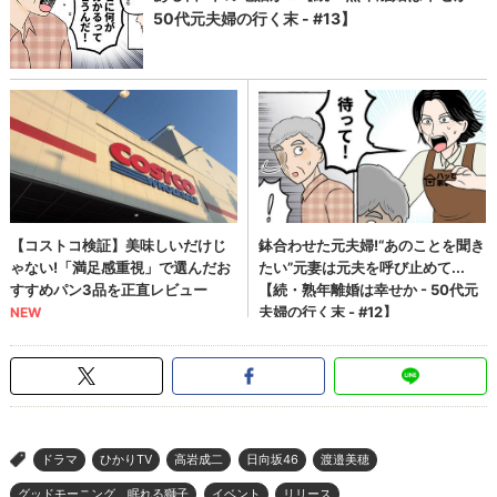
ドラマ
ひかりTV
高岩成二
日向坂46
渡邉美穂
>
グッドモーニング、眠れる獅子
イベント
リリース