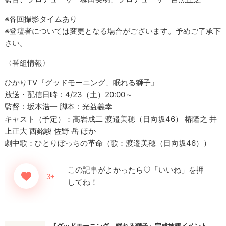
※各回撮影タイムあり
※登壇者については変更となる場合がございます。予めご了承下
さい。
〈番組情報〉
ひかりTV『グッドモーニング、眠れる獅子』
放送・配信日時：4/23（土）20:00～
監督：坂本浩一 脚本：光益義幸
キャスト（予定）：高岩成二 渡邉美穂（日向坂46） 椿隆之 井
上正大 西銘駿 佐野 岳 ほか
劇中歌：ひとりぼっちの革命（歌：渡邉美穂（日向坂46））
『グッドモーニング、眠れる獅子』完成披露イベント