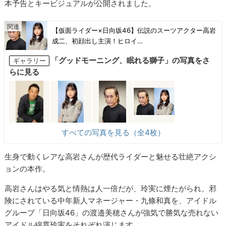
本予告とキービジュアルが公開されました。
【仮面ライダー×日向坂46】伝説のスーツアクター高岩
成二、初顔出し主演！ヒロイ…
「グッドモーニング、眠れる獅子」の写真をさ
ギャラリー
らに見る
すべての写真を見る（全4枚）
生身で動くレアな高岩さんが歴代ライダーと魅せる壮絶アクシ
ョンの本作。
高岩さんはやる気と情熱は人一倍だが、玲実に煙たがられ、邪
険にされている中年新人マネージャー・九條和真を、アイドル
グループ「日向坂46」の渡邉美穂さんが強気で勝気な売れない
アイドル綿貫玲実をそれぞれ演じます。