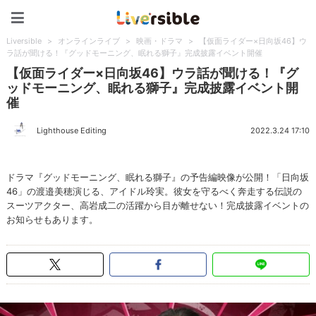
Liversible
Liversible
>
オンラインライブ
>
映画・ドラマ
>
【仮面ライダー×日向坂46】ウ
ラ話が聞ける！『グッドモーニング、眠れる獅子』完成披露イベント開催
【仮面ライダー×日向坂46】ウラ話が聞ける！『グ
ッドモーニング、眠れる獅子』完成披露イベント開
催
Lighthouse Editing
2022.3.24 17:10
ドラマ『グッドモーニング、眠れる獅子』の予告編映像が公開！「日向坂
46」の渡邉美穂演じる、アイドル玲実。彼女を守るべく奔走する伝説の
スーツアクター、高岩成二の活躍から目が離せない！完成披露イベントの
お知らせもあります。