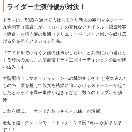
ライダー主演俳優が対決！
ドラマは、50歳を過ぎて入社してきた新人の芸能マネジャー・
九條和真（高岩）が、ヒロインの売れないアイドル・綿貫玲実
（渡邊）を狙う謎の集団〈グリムリーパーズ〉と戦いを繰り広
げる姿を描くアクション作品。
「アイドルではなく女優の仕事がしたい」と九條に八つ当たり
する玲実の元に、大型配信ドラマ主演オーディションの話が舞
い込みます。
大型配信ドラマオーディションへの挑戦するぞ！ と意気込んだ
ものの、度を越えて彼女を執拗に追いかけるストーカーが起こ
したとみられる爆破事件が起きるなど、数々のトラブルが勃
発。
これを機に、「ナメてたおっさん＝九條」が活躍。
魅せる超アクションで、アドレナリン全開の戦いが始まりま
す！！