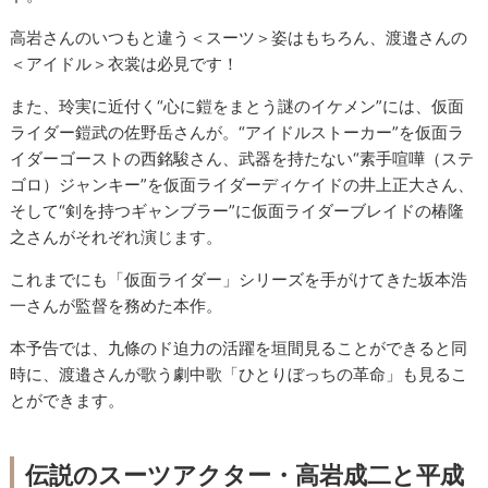
高岩さんのいつもと違う＜スーツ＞姿はもちろん、渡邉さんの
＜アイドル＞衣裳は必見です！
また、玲実に近付く“心に鎧をまとう謎のイケメン”には、仮面
ライダー鎧武の佐野岳さんが。“アイドルストーカー”を仮面ラ
イダーゴーストの西銘駿さん、武器を持たない“素手喧嘩（ステ
ゴロ）ジャンキー”を仮面ライダーディケイドの井上正大さん、
そして“剣を持つギャンブラー”に仮面ライダーブレイドの椿隆
之さんがそれぞれ演じます。
これまでにも「仮面ライダー」シリーズを手がけてきた坂本浩
一さんが監督を務めた本作。
本予告では、九條のド迫力の活躍を垣間見ることができると同
時に、渡邉さんが歌う劇中歌「ひとりぼっちの革命」も見るこ
とができます。
伝説のスーツアクター・高岩成二と平成