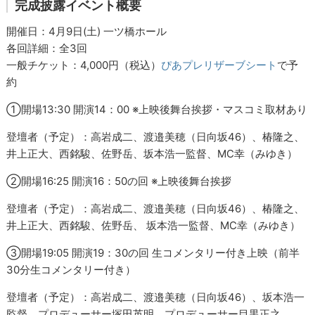
完成披露イベント概要
開催日：4月9日(土) 一ツ橋ホール
各回詳細：全3回
一般チケット：4,000円（税込）
ぴあプレリザーブシート
で予
約
①開場13:30 開演14：00 ※上映後舞台挨拶・マスコミ取材あり
登壇者（予定）：高岩成二、渡邉美穂（日向坂46）、椿隆之、
井上正大、西銘駿、佐野岳、坂本浩一監督、MC幸（みゆき）
②開場16:25 開演16：50の回 ※上映後舞台挨拶
登壇者（予定）：高岩成二、渡邉美穂（日向坂46）、椿隆之、
井上正大、西銘駿、佐野岳、 坂本浩一監督、MC幸（みゆき）
③開場19:05 開演19：30の回 生コメンタリー付き上映（前半
30分生コメンタリー付き）
登壇者（予定）：高岩成二、渡邉美穂（日向坂46）、坂本浩一
監督、プロデューサー塚田英明、プロデューサー目黒正之