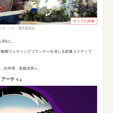
すべての画像
ィング・ハイ」製作委員会
ら8位に。
い”敏腕ウェディングプランナーを演じる群像コメディで
、向井理、高橋克実ら。
リアーティ』