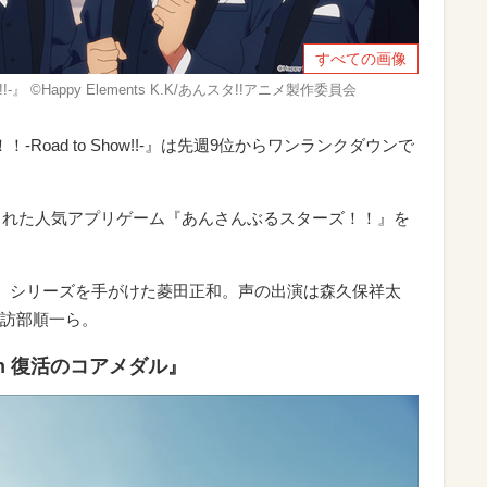
すべての画像
-』 ©Happy Elements K.K/あんスタ!!アニメ製作委員会
Road to Show!!-』は先週9位からワンランクダウンで
もされた人気アプリゲーム『あんさんぶるスターズ！！』を
ISM』シリーズを手がけた菱田正和。声の出演は森久保祥太
訪部順一ら。
th 復活のコアメダル』