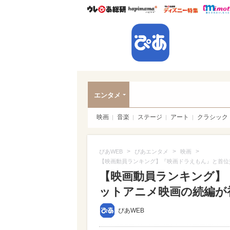
ウレぴあ総研
ハピママ*
ウレぴあ
ぴあ
エンタメ
映画
音楽
ステージ
アート
クラシック
>
>
>
ぴあWEB
ぴあエンタメ
映画
【映画動員ランキング】『映画ドラえもん』と首位
【映画動員ランキング】
ットアニメ映画の続編が
ぴあWEB