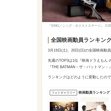
『SING／シング：ネクストステージ』 ©2021 Univers
全国映画動員ランキングTOP
3月19日(土)、20日(日)の全国映
先週のTOP3は1位『映画ドラえもん の
『THE BATMAN－ザ・バットマン
ランキングはどのように変動したので
映画動員ランキング
フォトギャラリー