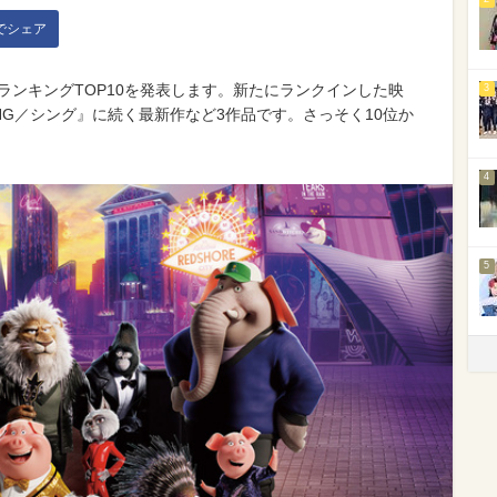
kでシェア
動員ランキングTOP10を発表します。新たにランクインした映
3
NG／シング』に続く最新作など3作品です。さっそく10位か
4
5