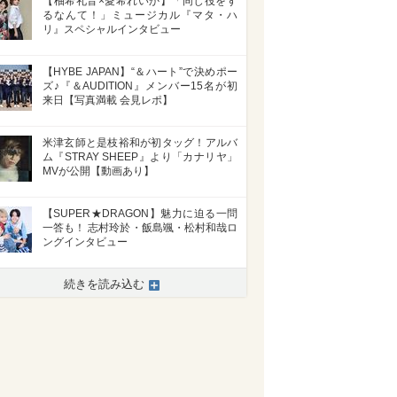
【柚希礼音×愛希れいか】「同じ役をす
るなんて！」ミュージカル『マタ・ハ
リ』スペシャルインタビュー
【HYBE JAPAN】“＆ハート”で決めポー
ズ♪『＆AUDITION』メンバー15名が初
来日【写真満載 会見レポ】
米津玄師と是枝裕和が初タッグ！アルバ
ム『STRAY SHEEP』より「カナリヤ」
MVが公開【動画あり】
【SUPER★DRAGON】魅力に迫る一問
一答も！ 志村玲於・飯島颯・松村和哉ロ
ングインタビュー
続きを読み込む