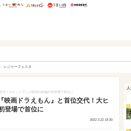
総研 ディズニー特集
mimot.
うまいめし
うまいパン
うまい肉
Medery.
WEB
レジャーフェスタ
人
交代！大ヒットアニメ映画の続編が初登場で首位に
『映画ドラえもん』と首位交代！大ヒ
1
初登場で首位に
2022.3.22 18:30
2