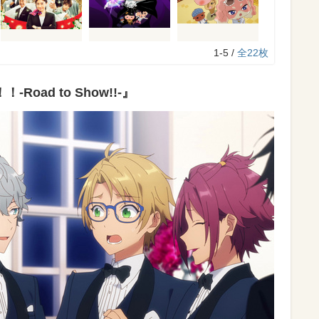
1-5 /
全22枚
oad to Show!!-』