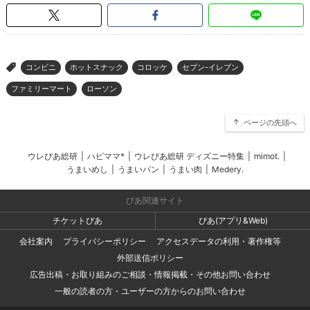
コンビニ
ホットスナック
コロッケ
セブン-イレブン
>
ファミリーマート
ローソン
ページの先頭へ
ウレぴあ総研
|
ハピママ*
|
ウレぴあ総研 ディズニー特集
|
mimot.
|
うまいめし
|
うまいパン
|
うまい肉
|
Medery.
ぴあ関連サイト
チケットぴあ
ぴあ(アプリ&Web)
会社案内
プライバシーポリシー
アクセスデータの利用・著作権等
外部送信ポリシー
広告出稿・お取り組みのご相談・情報掲載・その他お問い合わせ
一般の読者の方・ユーザーの方からのお問い合わせ