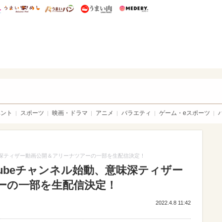
総研 ディズニー特集
mimot.
うまいめし
うまいパン
うまい肉
Medery.
sible
ベント
スポーツ
映画・ドラマ
アニメ
バラエティ
ゲーム・eスポーツ
始動、意味深ティザー動画公開＆アリーナツアーの一部を生配信決定！
YouTubeチャンネル始動、意味深ティザー
ーの一部を生配信決定！
2022.4.8 11:42