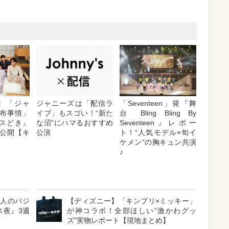
t2】「ジャ
ジャニーズは「配信ラ
「Seventeen」発『舞
布事情」
イブ」もスゴい！“新た
台 Bling Bling By
キスどき』
な沼”にハマるおすすめ
Seventeen』レポー
公開【キ
公演
ト！“人気モデル×旬イ
ケメン”の胸キュン共演
♪
で7人のパジ
【ディズニー】「キンプリ×ミッキー」
ス夜』3週
が神コラボ！全部ほしい“激かわグッ
ズ”実物レポート【現地まとめ】