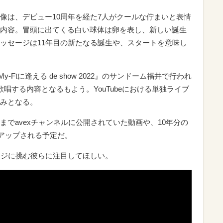
像は、デビュー10周年を経た7人がクールな佇まいと表情
内容。冒頭に出てくる白い球体は卵を表し、新しい誕生
ッセージは11年目の新たなる誕生や、スタートを意味し
-Ftに逢える de show 2022』のサンドーム福井で行われ
を歌唱する内容となるもよう。YouTubeにおける単独ライブ
みとなる。
でavexチャンネルに公開されていた動画や、10年分の
.がアップされる予定だ。
ンジに挑む彼らに注目してほしい。