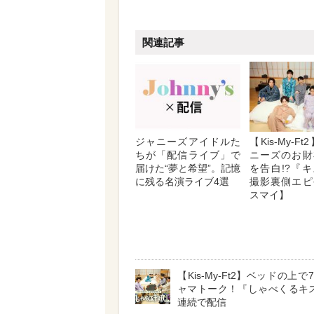
関連記事
ジャニーズアイドルた
【Kis-My-F
ちが「配信ライブ」で
ニーズのお財
届けた“夢と希望”。記憶
を告白!?『
に残る名演ライブ4選
撮影裏側エピ
スマイ】
【Kis-My-Ft2】ベッドの上
ャマトーク！『しゃべくるキ
連続で配信