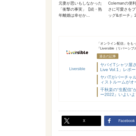
Liversible
「オンライン配信」をも
『Liversible（リバー
過去の記事
ヤバイTシャツ屋さ
Liversible
Live Vol.1」レポ
ヤバTがバーチャル
ィストルームがオ
千秋楽の“生配信
ー2022』いよい
X
Facebook