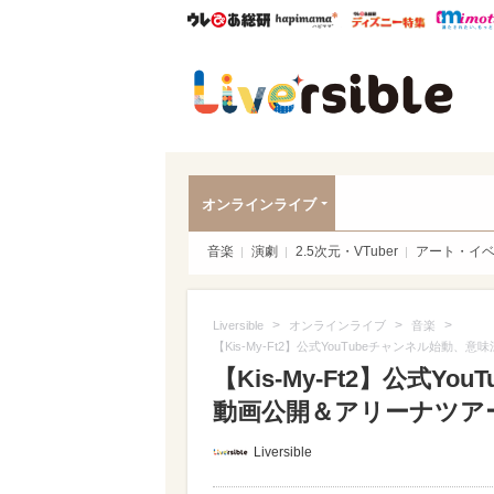
ウレぴあ総研
ハピママ*
ウレぴあ
Liver
オンラインライブ
音楽
演劇
2.5次元・VTuber
アート・イ
>
>
>
Liversible
オンラインライブ
音楽
【Kis-My-Ft2】公式YouTubeチャンネル
【Kis-My-Ft2】公式
動画公開＆アリーナツア
Liversible