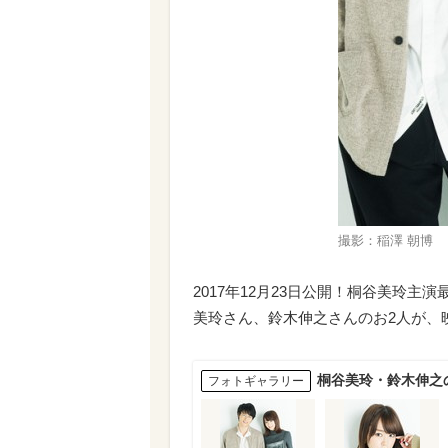
撮影：稲澤 朝博
2017年12月23日公開！桐谷美玲主
美玲さん、鈴木伸之さんのお2人が、
桐谷美玲・鈴木伸之
フォトギャラリー