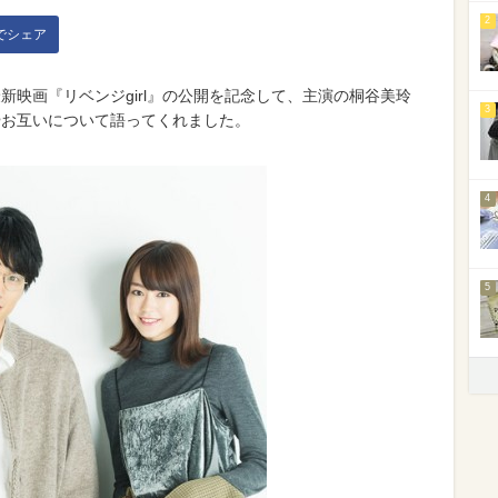
2
kでシェア
演最新映画『リベンジgirl』の公開を記念して、主演の桐谷美玲
3
やお互いについて語ってくれました。
4
5