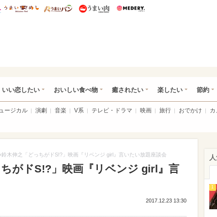
総研 ディズニー特集
mimot.
うまいめし
うまいパン
うまい肉
Medery.
ot.(ミモット)
いい恋したい
おいしい食べ物
癒されたい
楽したい
節約
ミュージカル
演劇
音楽
V系
テレビ・ドラマ
映画
旅行
おでかけ
カ
×鈴木伸之「どっちがドS!?」映画『リベンジ girl』言いたい放題座談会
人
がドS!?」映画『リベンジ girl』言
1
2017.12.23 13:30