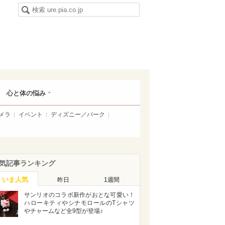
心と体の悩み
メラ
イベント
ディズニー／パーク
気記事ランキング
いま人気
昨日
1週間
サンリオのコラボ新作がおとな可愛い！
ハローキティやシナモロールのTシャツ
やチャームなど全9型が登場♪