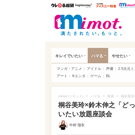
ウレぴあ総研
ハピママ*
ウレぴあ
mim
キレイでいたい
ハマる
やせたい
マンガ・アニメ
アイドル
声優
2.5次元
アート
Kエンタ
ゲーム
BL
>
>
>
mimot.(ミモット)
ハマる
映画
桐谷美玲
桐谷美玲×鈴木伸之「どっち
いたい放題座談会
中村 瑠衣