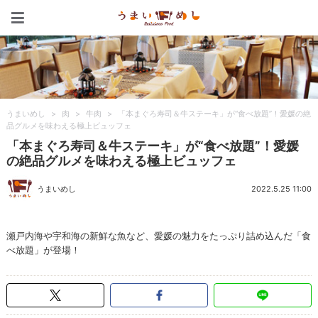
うまいめし
うまいめし
>
肉
>
牛肉
>
「本まぐろ寿司＆牛ステーキ」が“食べ放題”！愛媛の絶
品グルメを味わえる極上ビュッフェ
「本まぐろ寿司＆牛ステーキ」が“食べ放題”！愛媛
の絶品グルメを味わえる極上ビュッフェ
うまいめし
2022.5.25 11:00
瀬戸内海や宇和海の新鮮な魚など、愛媛の魅力をたっぷり詰め込んだ「食
べ放題」が登場！