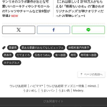
愛媛県
愛ある愛媛のおもてなしビュッフェ
休暇村瀬戸内東予
>
西条市
だてまぐろ
五色そうめん
食べ放題
寿司
寿司食べ放題
ホテルグルメ
ページの先頭へ
ウレぴあ総研
|
ハピママ*
|
ウレぴあ総研 ディズニー特集
|
mimot.
|
うまいめし
|
うまいパン
|
うまい肉
|
Medery.
ぴあ関連サイト