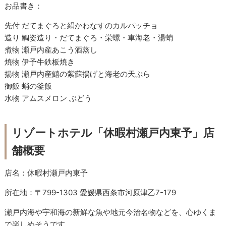
お品書き：
先付 だてまぐろと絹かわなすのカルパッチョ
造り 鯛姿造り・だてまぐろ・栄螺・車海老・湯蛸
煮物 瀬戸内産あこう酒蒸し
焼物 伊予牛鉄板焼き
揚物 瀬戸内産鱚の紫蘇揚げと海老の天ぷら
御飯 蛸の釜飯
水物 アムスメロン ぶどう
リゾートホテル「休暇村瀬戸内東予」店
舗概要
店名：休暇村瀬戸内東予
所在地：〒799-1303 愛媛県西条市河原津乙7-179
瀬戸内海や宇和海の新鮮な魚や地元今治名物などを、心ゆくま
で楽しめそうです。