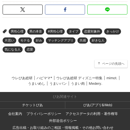
男性心理
男の本音
#男性心理
タイプ
恋愛対象外
きっかけ
>
片思い
モテる
好み
マッチングアプリ
共感
好きな人
気になる人
恋愛
ページの先頭へ
ウレぴあ総研
|
ハピママ*
|
ウレぴあ総研 ディズニー特集
|
mimot.
|
うまいめし
|
うまいパン
|
うまい肉
|
Medery.
ぴあ関連サイト
チケットぴあ
ぴあ(アプリ&Web)
会社案内
プライバシーポリシー
アクセスデータの利用・著作権等
外部送信ポリシー
広告出稿・お取り組みのご相談・情報掲載・その他お問い合わせ