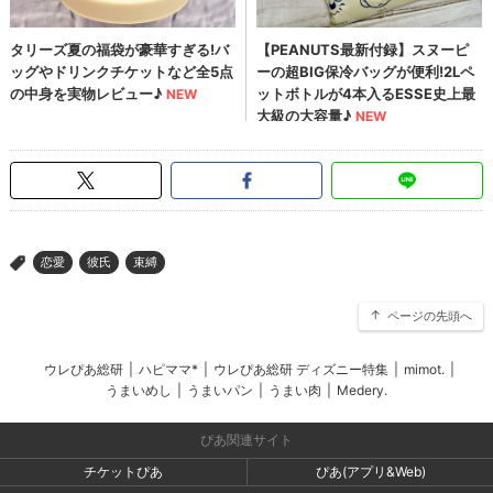
恋愛
彼氏
束縛
>
ページの先頭へ
ウレぴあ総研
|
ハピママ*
|
ウレぴあ総研 ディズニー特集
|
mimot.
|
うまいめし
|
うまいパン
|
うまい肉
|
Medery.
ぴあ関連サイト
チケットぴあ
ぴあ(アプリ&Web)