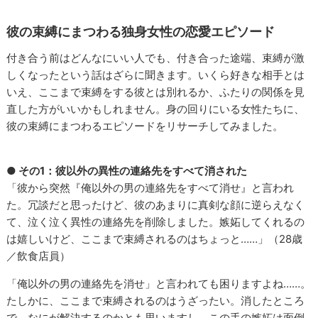
彼の束縛にまつわる独身女性の恋愛エピソード
付き合う前はどんなにいい人でも、付き合った途端、束縛が激
しくなったという話はざらに聞きます。いくら好きな相手とは
いえ、ここまで束縛をする彼とは別れるか、ふたりの関係を見
直した方がいいかもしれません。身の回りにいる女性たちに、
彼の束縛にまつわるエピソードをリサーチしてみました。
● その1：彼以外の異性の連絡先をすべて消された
「彼から突然『俺以外の男の連絡先をすべて消せ』と言われ
た。冗談だと思ったけど、彼のあまりに真剣な顔に逆らえなく
て、泣く泣く異性の連絡先を削除しました。嫉妬してくれるの
は嬉しいけど、ここまで束縛されるのはちょっと……」（28歳
／飲食店員）
「俺以外の男の連絡先を消せ」と言われても困りますよね……。
たしかに、ここまで束縛されるのはうざったい。消したところ
で、なにが解決するのかとも思いますし、この手の嫉妬は面倒