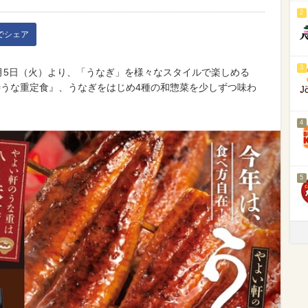
2
kでシェア
3
7月5日（火）より、「うなぎ」を様々なスタイルで楽しめる
特うな重定食』、うなぎをはじめ4種の和惣菜を少しずつ味わ
4
5