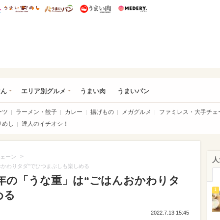
総研 ディズニー特集
mimot.
うまいめし
うまいパン
うまい肉
Medery.
いめし
はん
エリア別グルメ
うまい肉
うまいパン
ーツ
ラーメン・餃子
カレー
揚げもの
メガグルメ
ファミレス・大手チェ
りめし
達人のイチオシ！
>
ェーン
人
おかわりタダ”でひつまぶしも楽しめる
年の「うな重」は“ごはんおかわりタ
1
める
2022.7.13 15:45