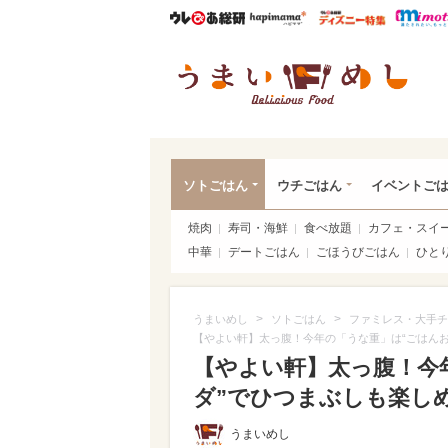
ウレぴあ総研
ハピママ*
ウレぴあ
うま
ソトごはん
ウチごはん
イベントご
焼肉
寿司・海鮮
食べ放題
カフェ・スイ
中華
デートごはん
ごほうびごはん
ひと
>
>
うまいめし
ソトごはん
ファミレス・大手チ
【やよい軒】太っ腹！今年の「うな重」は“ごはん
【やよい軒】太っ腹！今
ダ”でひつまぶしも楽し
うまいめし