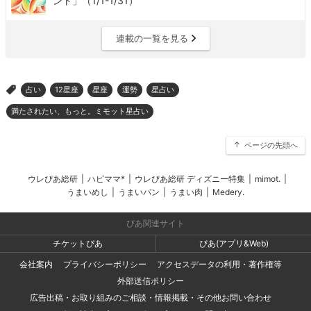
ント」（1/1-1/31）
連載の一覧を見る
占い
12星座
星座
運勢
星占い
>
満たされたい、もっと。ミモット星占い
ページの先頭へ
ウレぴあ総研
|
ハピママ*
|
ウレぴあ総研 ディズニー特集
|
mimot.
|
うまいめし
|
うまいパン
|
うまい肉
|
Medery.
ぴあ関連サイト
チケットぴあ
ぴあ(アプリ&Web)
会社案内
プライバシーポリシー
アクセスデータの利用・著作権等
外部送信ポリシー
広告出稿・お取り組みのご相談・情報掲載・その他お問い合わせ