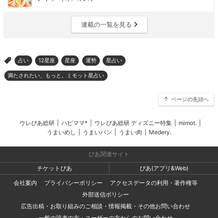
連載の一覧を見る
占い
12星座
星座
運勢
星占い
>
満たされたい、もっと。ミモット星占い
ページの先頭へ
ウレぴあ総研
|
ハピママ*
|
ウレぴあ総研 ディズニー特集
|
mimot.
|
うまいめし
|
うまいパン
|
うまい肉
|
Medery.
ぴあ関連サイト
チケットぴあ
ぴあ(アプリ&Web)
会社案内
プライバシーポリシー
アクセスデータの利用・著作権等
外部送信ポリシー
広告出稿・お取り組みのご相談・情報掲載・その他お問い合わせ
一般の読者の方・ユーザーの方からのお問い合わせ