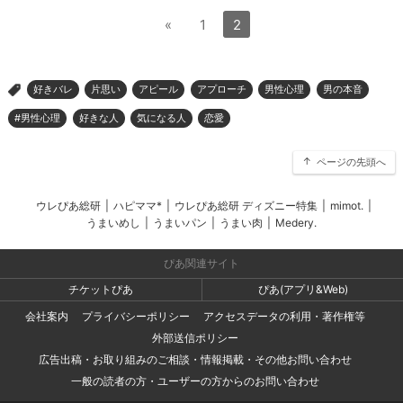
«
1
2
好きバレ
片思い
アピール
アプローチ
男性心理
男の本音
>
#男性心理
好きな人
気になる人
恋愛
ページの先頭へ
ウレぴあ総研
|
ハピママ*
|
ウレぴあ総研 ディズニー特集
|
mimot.
|
うまいめし
|
うまいパン
|
うまい肉
|
Medery.
ぴあ関連サイト
チケットぴあ
ぴあ(アプリ&Web)
会社案内
プライバシーポリシー
アクセスデータの利用・著作権等
外部送信ポリシー
広告出稿・お取り組みのご相談・情報掲載・その他お問い合わせ
一般の読者の方・ユーザーの方からのお問い合わせ