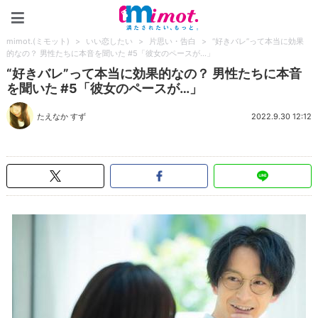
mimot.(ミモット)
mimot.(ミモット)
>
いい恋したい
>
片思い・告白
>
“好きバレ”って本当に効果
的なの？ 男性たちに本音を聞いた #5「彼女のペースが…」
“好きバレ”って本当に効果的なの？ 男性たちに本音
を聞いた #5「彼女のペースが…」
たえなか すず
2022.9.30 12:12