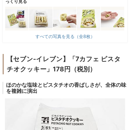
っくり見る
すべての写真を見る（全8枚）
【セブン
-
イレブン】
「
7
カフェ ピスタ
チオクッキー」
178
円
（税別）
ほのかな塩味とピスタチオの香ばしさが、全体の味
を複雑に演出