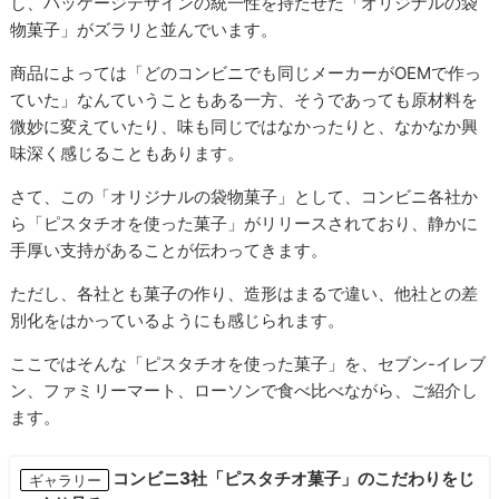
し、パッケージデザインの統一性を持たせた「オリジナルの袋
物菓子」がズラリと並んでいます。
商品によっては「どのコンビニでも同じメーカーが
OEM
で作っ
ていた」なんていうこともある一方、そうであっても原材料を
微妙に変えていたり、味も同じではなかったりと、なかなか興
味深く感じることもあります。
さて、この「オリジナルの袋物菓子」として、コンビニ各社か
ら「ピスタチオを使った菓子」がリリースされており、静かに
手厚い支持があることが伝わってきます。
ただし、各社とも菓子の作り、造形はまるで違い、他社との差
別化をはかっているようにも感じられます。
ここではそんな「ピスタチオを使った菓子」を、セブン
-
イレブ
ン、ファミリーマート、ローソンで食べ比べながら、ご紹介し
ます。
コンビニ3社「ピスタチオ菓子」のこだわりをじ
ギャラリー