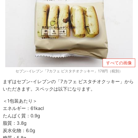
すべての画像
セブン-イレブン「7カフェ ピスタチオクッキー」178円（税別）
まずはセブン
-
イレブンの「
7
カフェ ピスタチオクッキー」から
いただきます。スペックは以下になります。
＜1包装あたり＞
エネルギー：
61kacl
たんぱく質：
0.9g
脂質：
3.8g
炭水化物：
6.0g
糖質：
5.8g