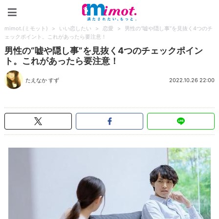
mimot.(ミモット)
mimot.(ミモット)
>
いい恋したい
>
恋愛
>
男性の“嘘や隠し事”を見抜く4つのチ
ェックポイント。これがあったら要注意！
男性の“嘘や隠し事”を見抜く4つのチェックポイン
ト。これがあったら要注意！
たえなか すず
2022.10.26 22:00