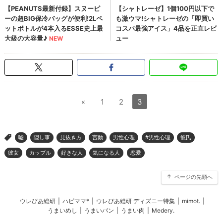
«
1
2
3
嘘
隠し事
見抜き方
言動
男性心理
#男性心理
彼氏
>
彼女
カップル
好きな人
気になる人
恋愛
ページの先頭へ
ウレぴあ総研
|
ハピママ*
|
ウレぴあ総研 ディズニー特集
|
mimot.
|
うまいめし
|
うまいパン
|
うまい肉
|
Medery.