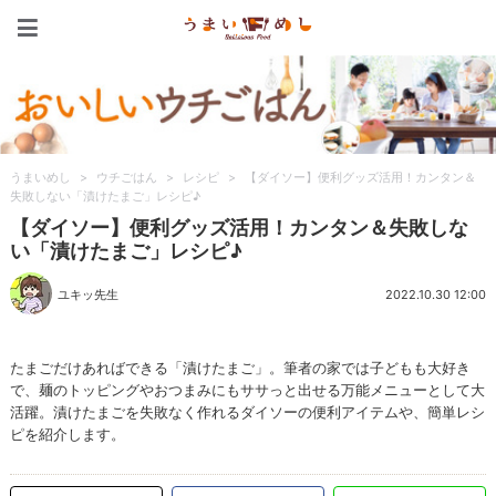
うまいめし
うまいめし
>
ウチごはん
>
レシピ
>
【ダイソー】便利グッズ活用！カンタン＆
失敗しない「漬けたまご」レシピ♪
【ダイソー】便利グッズ活用！カンタン＆失敗しな
い「漬けたまご」レシピ♪
ユキッ先生
2022.10.30 12:00
たまごだけあればできる「漬けたまご」。筆者の家では子どもも大好き
で、麺のトッピングやおつまみにもササっと出せる万能メニューとして大
活躍。漬けたまごを失敗なく作れるダイソーの便利アイテムや、簡単レシ
ピを紹介します。