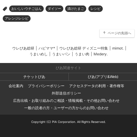
おいしいウチごはん
ダイソー
漬けたまご
レシピ
>
アレンジレシピ
ページの先頭へ
ウレぴあ総研
|
ハピママ*
|
ウレぴあ総研 ディズニー特集
|
mimot.
|
うまいめし
|
うまいパン
|
うまい肉
|
Medery.
ぴあ関連サイト
チケットぴあ
ぴあ(アプリ&Web)
会社案内
プライバシーポリシー
アクセスデータの利用・著作権等
外部送信ポリシー
広告出稿・お取り組みのご相談・情報掲載・その他お問い合わせ
一般の読者の方・ユーザーの方からのお問い合わせ
Copyright (C) PIA Corporation. All Rights Reserved.