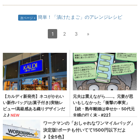
簡単！「漬けたまご」のアレンジレシピ
次ページ
1
2
3
»