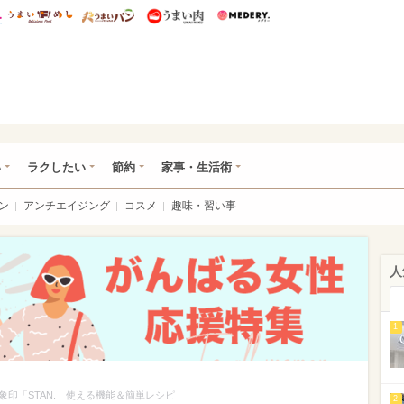
総研 ディズニー特集
mimot.
うまいめし
うまいパン
うまい肉
Medery.
いめし
い
ラクしたい
節約
家事・生活術
ン
アンチエイジング
コスメ
趣味・習い事
人
1
印「STAN.」使える機能＆簡単レシピ
2