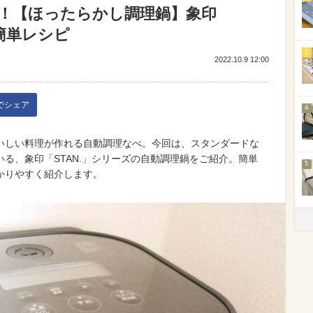
！【ほったらかし調理鍋】象印
＆簡単レシピ
3
2022.10.9 12:00
kでシェア
4
いしい料理が作れる自動調理なべ。今回は、スタンダードな
る、象印「STAN.」シリーズの自動調理鍋をご紹介。簡単
5
かりやすく紹介します。