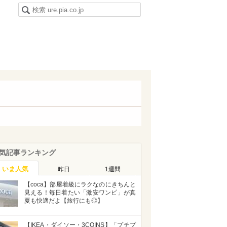
気記事ランキング
いま人気
昨日
1週間
【coca】部屋着級にラクなのにきちんと
見える！毎日着たい「激安ワンピ」が真
夏も快適だよ【旅行にも◎】
【IKEA・ダイソー・3COINS】「プチプ