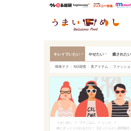
ウレぴあ総研
ハピママ*
ウレぴあ
うま
キレイでいたい
やせたい
癒された
簡単テク
NG習慣
美アイテム
ファッショ
>
>
>
うまいめし
ウチごはん
レシピ
鍋にざっくり入れるだけ！【ほったらかし調理鍋】象