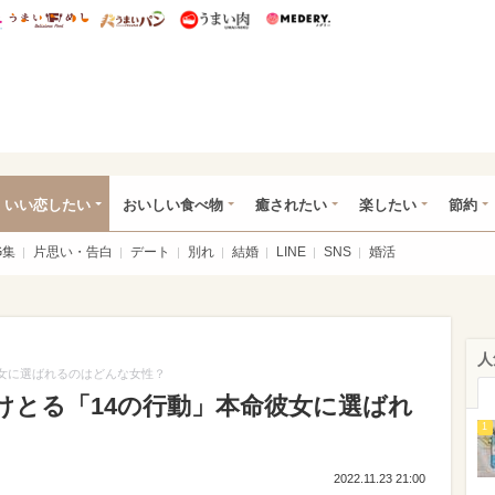
総研 ディズニー特集
mimot.
うまいめし
うまいパン
うまい肉
Medery.
ot.(ミモット)
いい恋したい
おいしい食べ物
癒されたい
楽したい
節約
G集
片思い・告白
デート
別れ
結婚
LINE
SNS
婚活
人
彼女に選ばれるのはどんな女性？
けとる「14の行動」本命彼女に選ばれ
1
2022.11.23 21:00