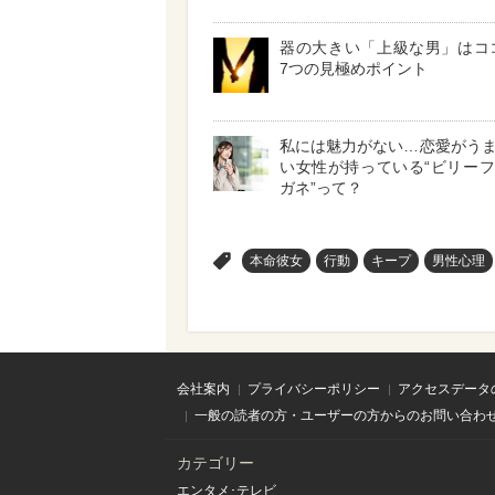
器の大きい「上級な男」はコ
7つの見極めポイント
私には魅力がない…恋愛がう
い女性が持っている“ビリー
ガネ”って？
>
本命彼女
行動
キープ
男性心理
会社案内
プライバシーポリシー
アクセスデータ
一般の読者の方・ユーザーの方からのお問い合わ
カテゴリー
エンタメ･テレビ