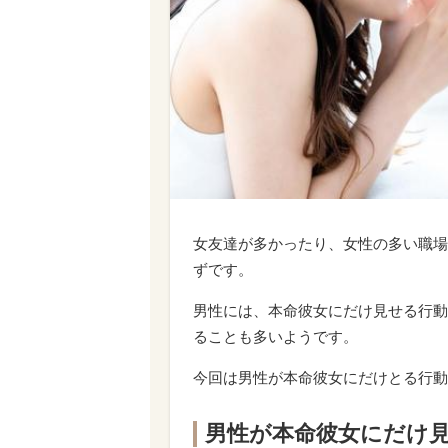
女友達が多かったり、女性の多い職場
ずです。
男性には、本命彼女にだけ見せる行動
ることも多いようです。
今回は男性が本命彼女にだけとる行動
男性が本命彼女にだけ見