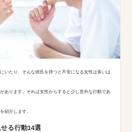
にいたり、そんな彼氏を持つと不安になる女性は多いは
があります。それは女性からすると少し意外な行動であ
を紹介します。
せる行動14選