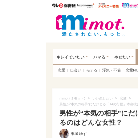
ウレぴあ総研
ハピママ*
ウレぴあ
mim
キレイでいたい
ハマる
やせたい
恋愛
出会い
モテる
浮気・不倫
恋愛N
>
>
>
mimot.(ミモット)
いい恋したい
恋愛
男性が“本気の相手”にだけとる「14の行動」本命
男性が“本気の相手”にだ
るのはどんな女性？
東城 ゆず