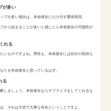
プが多い
ップが多い場合は、本命彼女にだけ示す愛情表現。
プから始まることが多いと感じたら本命彼女の可能性が
てくれる
たいものですよね。男性も、本命彼女には自分の気持ち
なたを本命彼女と思っているはず。
れる
断しましょう。本命彼女ならサプライズをしてくれるな
は、それは大切で大事な存在ということですよ。