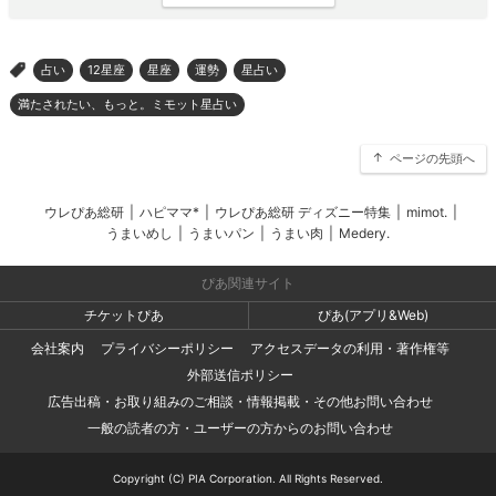
占い
12星座
星座
運勢
星占い
>
満たされたい、もっと。ミモット星占い
ページの先頭へ
ウレぴあ総研
|
ハピママ*
|
ウレぴあ総研 ディズニー特集
|
mimot.
|
うまいめし
|
うまいパン
|
うまい肉
|
Medery.
ぴあ関連サイト
チケットぴあ
ぴあ(アプリ&Web)
会社案内
プライバシーポリシー
アクセスデータの利用・著作権等
外部送信ポリシー
広告出稿・お取り組みのご相談・情報掲載・その他お問い合わせ
一般の読者の方・ユーザーの方からのお問い合わせ
Copyright (C) PIA Corporation. All Rights Reserved.