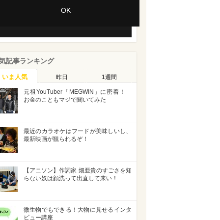
Session ID:
2026-08-06:12fc63a936608eaceb589d9e
OK
Player Element ID:
vjs_video_3
気記事ランキング
いま人気
昨日
1週間
元祖YouTuber「MEGWIN」に密着！
お金のこともマジで聞いてみた
最近のカラオケはフードが美味しいし、
最新映画が観られるぞ！
【アニソン】作詞家 畑亜貴のすごさを知
らない奴は顔洗って出直して来い！
微生物でもできる！大物に見せるインタ
ビュー講座