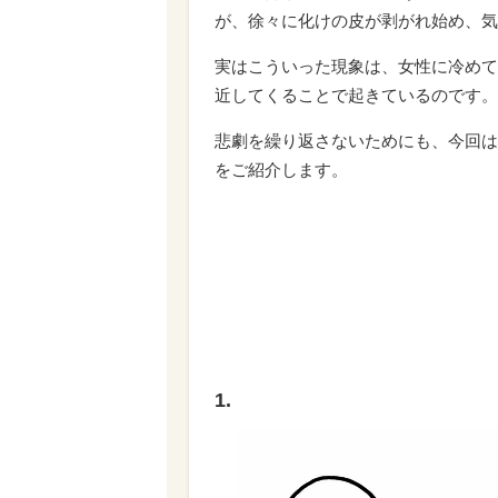
が、徐々に化けの皮が剥がれ始め、
実はこういった現象は、女性に冷めて
近してくることで起きているのです。
悲劇を繰り返さないためにも、今回は
をご紹介します。
1.