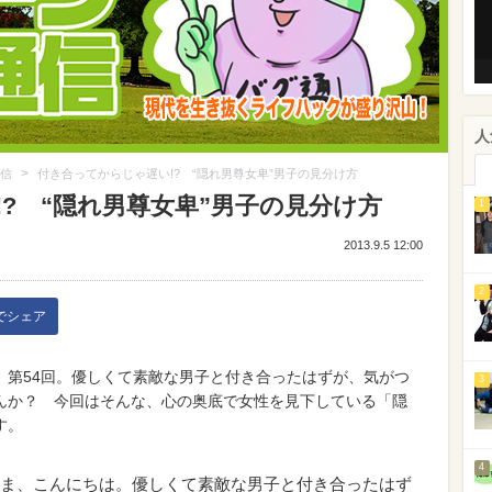
人
>
信
付き合ってからじゃ遅い!? “隠れ男尊女卑”男子の見分け方
? “隠れ男尊女卑”男子の見分け方
1
2013.9.5 12:00
2
kでシェア
）第54回。優しくて素敵な男子と付き合ったはずが、気がつ
3
んか？ 今回はそんな、心の奥底で女性を見下している「隠
す。
4
ま、こんにちは。優しくて素敵な男子と付き合ったはず