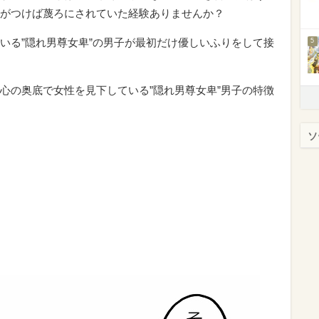
気がつけば蔑ろにされていた経験ありませんか？
いる”隠れ男尊女卑”の男子が最初だけ優しいふりをして接
5
心の奥底で女性を見下している”隠れ男尊女卑”男子の特徴
ソ