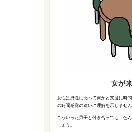
女が
女性は男性に比べて何かと支度に時間
の時間感覚の違いに理解を示しません
こういった男子と付き合っても、色ん
しょう。