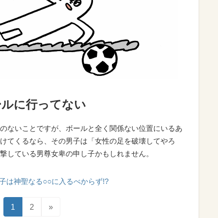
ールに行ってない
のないことですが、ボールと全く関係ない位置にいるあ
けてくるなら、その男子は「女性の足を破壊してやろ
撃している男尊女卑の申し子かもしれません。
子は神聖なる○○に入るべからず!?
1
2
»