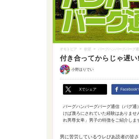
>
>
オモトピア
欲望
バーグハンバーグバーグ通
付き合ってからじゃ遅い!
小野ほりでい
Xでシェア
Faceboo
バーグハンバーグバーグ通信（バグ通
けば蔑ろにされていた経験はありませ
れ男尊女卑」男子の特徴をご紹介しま
男に苦労しているウレぴあ読者の皆さ