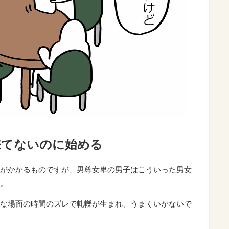
来てないのに始める
がかかるものですが、男尊女卑の男子はこういった男女
。
な場面の時間のズレで軋轢が生まれ、うまくいかないで