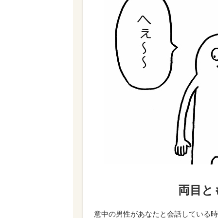
両目と
意中の男性があなたと会話している時