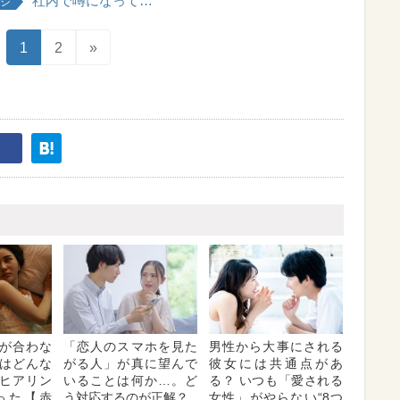
社内で噂になって…
ジ
1
2
»
が合わな
「恋人のスマホを見た
男性から大事にされる
はどんな
がる人」が真に望んで
彼女には共通点があ
ヒアリン
いることは何か…。ど
る？ いつも「愛される
った【赤
う対応するのが正解？
女性」がやらない“8つ