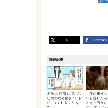
次ペー
X
Facebook
関連記事
彼氏の浮気に気づい
「夜の相性」
た“意外な発覚ポイント”
いと感じたの
#2「○○するフリをし
とき？男女に
て…」
グしてわか