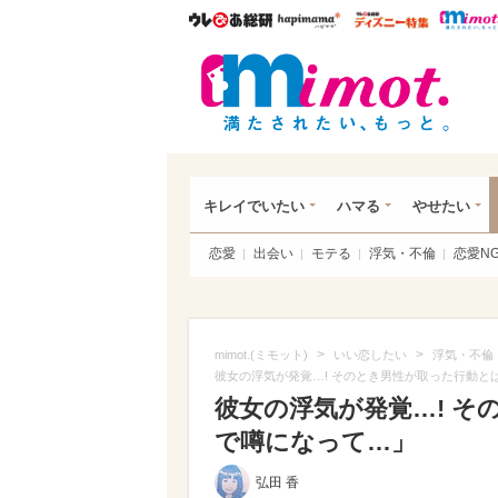
ウレぴあ総研
ハピママ*
ウレぴあ
mim
キレイでいたい
ハマる
やせたい
恋愛
出会い
モテる
浮気・不倫
恋愛N
>
>
mimot.(ミモット)
いい恋したい
浮気・不倫
彼女の浮気が発覚…! そのとき男性が取った行動とは
彼女の浮気が発覚…! そ
で噂になって…」
弘田 香