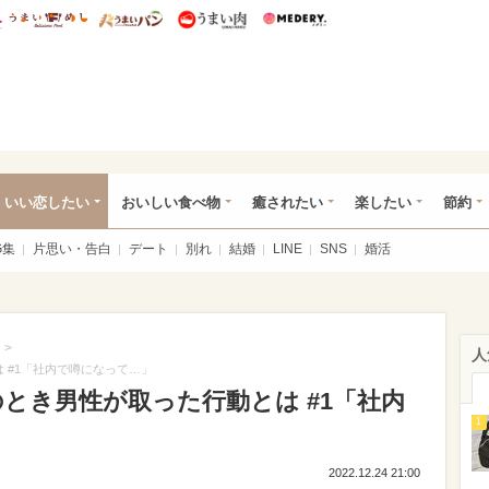
総研 ディズニー特集
mimot.
うまいめし
うまいパン
うまい肉
Medery.
ot.(ミモット)
いい恋したい
おいしい食べ物
癒されたい
楽したい
節約
G集
片思い・告白
デート
別れ
結婚
LINE
SNS
婚活
>
人
 #1「社内で噂になって…」
のとき男性が取った行動とは #1「社内
1
2022.12.24 21:00