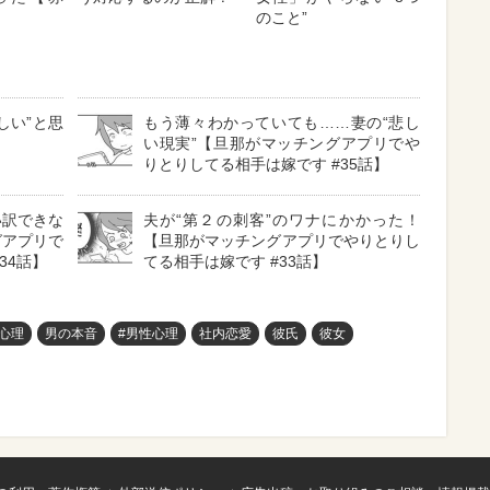
のこと”
しい”と思
もう薄々わかっていても……妻の“悲し
い現実”【旦那がマッチングアプリでや
りとりしてる相手は嫁です #35話】
い訳できな
夫が“第２の刺客”のワナにかかった！
グアプリで
【旦那がマッチングアプリでやりとりし
34話】
てる相手は嫁です #33話】
心理
男の本音
#男性心理
社内恋愛
彼氏
彼女