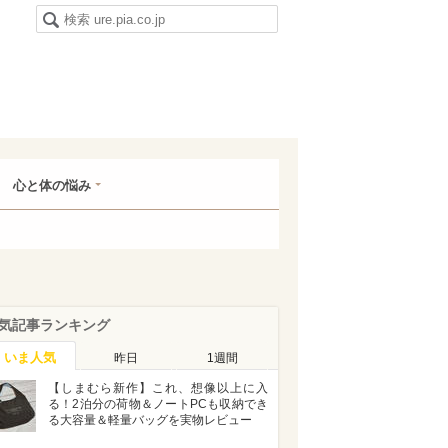
心と体の悩み
気記事ランキング
いま人気
昨日
1週間
【しまむら新作】これ、想像以上に入
る！2泊分の荷物＆ノートPCも収納でき
る大容量＆軽量バッグを実物レビュー