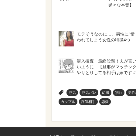
裸々な本音】
モテそうなのに…。男性に“惜
われてしまう女性の特徴4つ
潜入捜査・最終段階！夫が言
いように…【旦那がマッチン
やりとりしてる相手は嫁です #
>
浮気
浮気バレ
幻滅
別れ
男性
カップル
浮気相手
恋愛